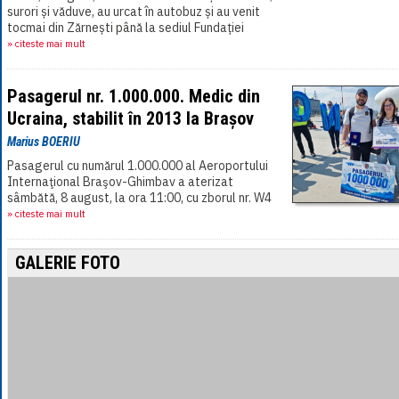
surori și văduve, au urcat în autobuz și au venit
tocmai din Zărnești până la sediul Fundației
Darului din Brașov (singura din[...]
» citeste mai mult
Pasagerul nr. 1.000.000. Medic din
Ucraina, stabilit în 2013 la Brașov
Marius BOERIU
Pasagerul cu numărul 1.000.000 al Aeroportului
Internaţional Braşov-Ghimbav a aterizat
sâmbătă, 8 august, la ora 11:00, cu zborul nr. W4
3537 operat de Wizz Air pe ruta Nurnberg –
» citeste mai mult
Braşov. Astfel,[...]
GALERIE FOTO