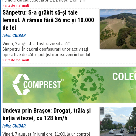
numele căreia Judecătoria Zărnești a emis, în
aceeași zi, un mandat de executare a
» citeste mai mult
pedepsei[...]
Sânpetru: S-a grăbit să-și taie
lemnul. A rămas fără 36 mc și 10.000
de lei
Iulian CUIBAR
Vineri, 7 august, a fost razie silvică în
Sânpetru„În cadrul desfășurării unor activități
operative de către polițiștii brașoveni în fondul
forestier național[...]
» citeste mai mult
Undeva prin Brașov: Drogat, trăia și
beția vitezei, cu 128 km/h
Iulian CUIBAR
Vineri, 7 august, în jurul orei 11:00, la un control