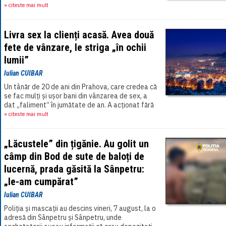
vânt foarte puternic,[...]
» citeste mai mult
Livra sex la clienți acasă. Avea două
fete de vânzare, le striga „în ochii
lumii”
Iulian CUIBAR
Un tânăr de 20 de ani din Prahova, care credea că
se fac mulți și ușor bani din vânzarea de sex, a
dat „faliment” în jumătate de an. A acționat fără
reținere,[...]
» citeste mai mult
„Lăcustele” din țigănie. Au golit un
câmp din Bod de sute de baloți de
lucernă, prada găsită la Sânpetru:
„le-am cumpărat”
Iulian CUIBAR
Poliția și mascații au descins vineri, 7 august, la o
adresă din Sânpetru și Sânpetru, unde