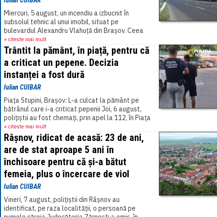
Iulian CUIBAR
Miercuri, 5 august, un incendiu a izbucnit în
subsolul tehnic al unui imobil, situat pe
bulevardul Alexandru Vlahuță din Brașov. Ceea
ce părea o cauză tehnică s-a dovedit prostie
» citeste mai mult
omenească. „Deși[...]
Trântit la pământ, în piață, pentru că
a criticat un pepene. Decizia
instanței a fost dură
Iulian CUIBAR
Piața Stupini, Brașov: L-a culcat la pământ pe
bătrânul care i-a criticat pepenii Joi, 6 august,
polițiștii au fost chemați, prin apel la 112, în Piața
Stupini din Brașov,[...]
» citeste mai mult
Râșnov, ridicat de acasă: 23 de ani,
are de stat aproape 5 ani în
închisoare pentru că și-a bătut
femeia, plus o încercare de viol
Iulian CUIBAR
Vineri, 7 august, polițiștii din Râșnov au
identificat, pe raza localității, o persoană pe