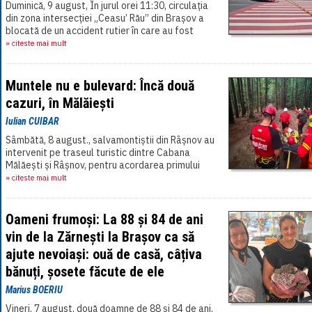
Duminică, 9 august, În jurul orei 11:30, circulația
din zona intersecției „Ceasu’ Rău” din Brașov a
blocată de un accident rutier în care au fost
implicate două autoturisme.[...]
» citeste mai mult
Muntele nu e bulevard: Încă două
cazuri, în Mălăiești
Iulian CUIBAR
Sâmbătă, 8 august., salvamontiștii din Râșnov au
intervenit pe traseul turistic dintre Cabana
Mălăești și Râșnov, pentru acordarea primului
ajutor și evacuarea unui turist[...]
» citeste mai mult
Oameni frumoși: La 88 și 84 de ani
vin de la Zărnești la Brașov ca să
ajute nevoiași: ouă de casă, câțiva
bănuți, șosete făcute de ele
Marius BOERIU
Vineri, 7 august, două doamne de 88 și 84 de ani,