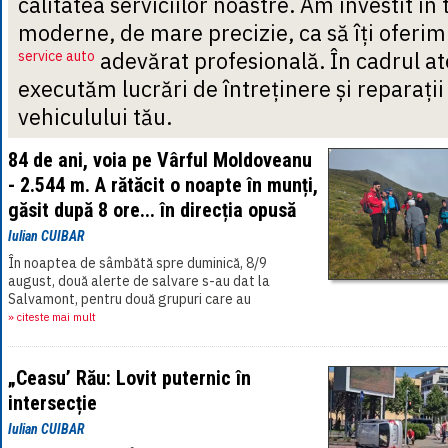
calitatea serviciilor noastre. Am investit în 
moderne, de mare precizie, ca să îți oferim
service auto
adevărat profesională. În cadrul at
executăm lucrări de întreținere și reparați
vehiculului tău.
84 de ani, voia pe Vârful Moldoveanu
- 2.544 m. A rătăcit o noapte în munți,
găsit după 8 ore... în direcția opusă
Iulian CUIBAR
În noaptea de sâmbătă spre duminică, 8/9
august, două alerte de salvare s-au dat la
Salvamont, pentru două grupuri care au
întâmpina probleme în Piatra Cariului și[...]
» citeste mai mult
„Ceasu’ Rău: Lovit puternic în
intersecție
Iulian CUIBAR