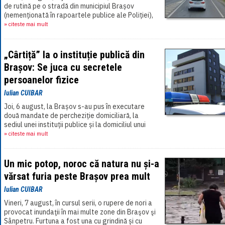
de rutină pe o stradă din municipiul Brașov
(nemenționată în rapoartele publice ale Poliției),
un autoturism a fost depistat circulând[...]
» citeste mai mult
„Cârtiță” la o instituție publică din
Brașov: Se juca cu secretele
persoanelor fizice
Iulian CUIBAR
Joi, 6 august, la Brașov s-au pus în executare
două mandate de percheziție domiciliară, la
sediul unei instituții publice și la domiciliul unui
funcționar public, într-un dosar penal[...]
» citeste mai mult
Un mic potop, noroc că natura nu și-a
vărsat furia peste Brașov prea mult
Iulian CUIBAR
Vineri, 7 august, în cursul serii, o rupere de nori a
provocat inundaţii în mai multe zone din Braşov şi
Sânpetru. Furtuna a fost una cu grindină și cu