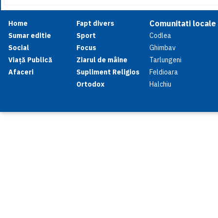
Comunitati locale
Home
Fapt divers
Sumar editie
Sport
Codlea
Social
Focus
Ghimbav
Viață Publică
Ziarul de mâine
Tarlungeni
Afaceri
Supliment Religios
Feldioara
Ortodox
Halchiu