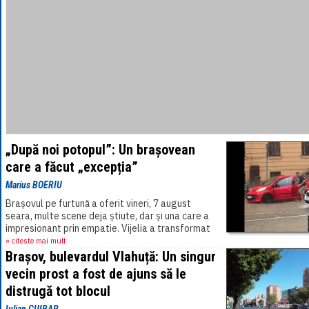
„După noi potopul”: Un brașovean
care a făcut „excepția”
Marius BOERIU
Brașovul pe furtună a oferit vineri, 7 august
seara, multe scene deja știute, dar și una care a
impresionant prin empatie. Vijelia a transformat
mai multe străzi din oraș în adevărate râuri.[...]
» citeste mai mult
Brașov, bulevardul Vlahuță: Un singur
vecin prost a fost de ajuns să le
distrugă tot blocul