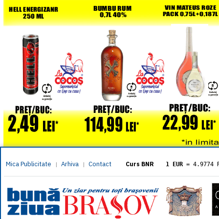
Mica Publicitate
Arhiva
Contact
|
|
Curs BNR
1 EUR
= 4.9774 
1 USD
= 4.3833 
1 GBP
= 5.8304 
1 XAU
= 464.461
1 AED
= 1.1933 
1 AUD
= 2.7957 
1 BGN
= 2.5449 