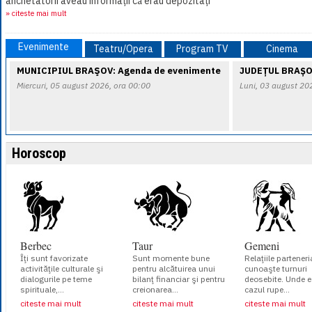
anchetatorii aveau informații că erau depozitați
sute de baloți de lucernă furați de[...]
» citeste mai mult
Evenimente
Teatru/Opera
Program TV
Cinema
MUNICIPIUL BRAŞOV: Agenda de evenimente
JUDEȚUL BRAȘO
Miercuri, 05 august 2026, ora 00:00
Luni, 03 august 20
Horoscop
Berbec
Taur
Gemeni
Îţi sunt favorizate
Sunt momente bune
Relaţiile parteneri
activităţile culturale şi
pentru alcătuirea unui
cunoaşte turnuri
dialogurile pe teme
bilanţ financiar şi pentru
deosebite. Unde e
spirituale,...
creionarea...
cazul rupe...
citeste mai mult
citeste mai mult
citeste mai mult