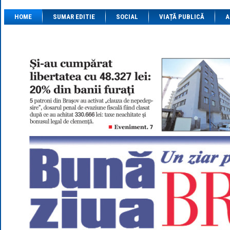
1 BRL
= 0.7714 
HOME
SUMAR EDITIE
SOCIAL
VIAȚĂ PUBLICĂ
1 CAD
= 3.1559 
A
1 CHF
= 5.2813 
1 CNY
= 0.6015 
1 CZK
= 0.1993 
1 DKK
= 0.6668 
1 EGP
= 0.0860 
1 HUF
= 1.2223 
1 INR
= 0.0513 
1 JPY
= 3.0556 
1 KRW
= 0.3047 
1 MDL
= 0.2538 
1 MXN
= 0.2227 
1 NOK
= 0.4191 
1 NZD
= 2.6097 
1 PLN
= 1.1646 
1 RSD
= 0.0425 
1 RUB
= 0.0530 
1 SEK
= 0.4526 
1 TRY
= 0.1141 
1 UAH
= 0.1048 
1 XDR
= 5.9383 
1 ZAR
= 0.2318 