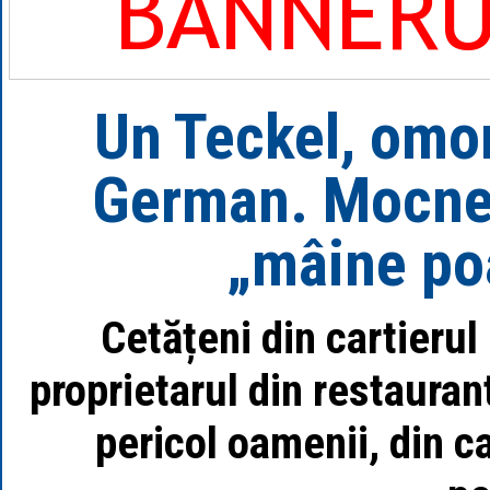
Un Teckel, omo
German. Mocneș
„mâine poa
Cetățeni din cartierul
proprietarul din restauran
pericol oamenii, din ca