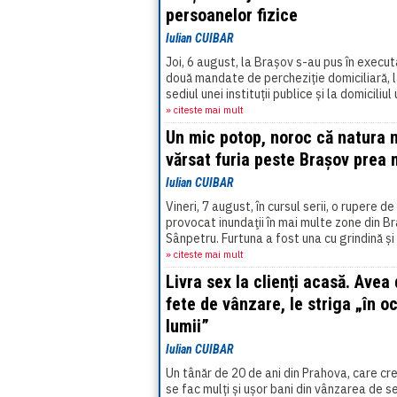
persoanelor fizice
Iulian CUIBAR
Joi, 6 august, la Brașov s-au pus în execu
două mandate de percheziție domiciliară, 
sediul unei instituții publice și la domiciliul 
funcționar public, într-un dosar penal[...]
» citeste mai mult
Un mic potop, noroc că natura n
vărsat furia peste Brașov prea 
Iulian CUIBAR
Vineri, 7 august, în cursul serii, o rupere de
provocat inundaţii în mai multe zone din Br
Sânpetru. Furtuna a fost una cu grindină și
vânt foarte puternic,[...]
» citeste mai mult
Livra sex la clienți acasă. Avea
fete de vânzare, le striga „în oc
lumii”
Iulian CUIBAR
Un tânăr de 20 de ani din Prahova, care cr
se fac mulți și ușor bani din vânzarea de se