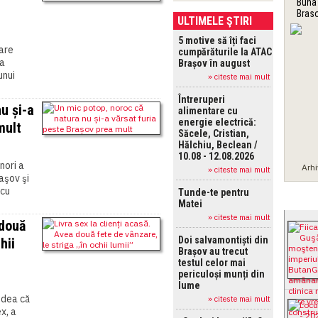
Buna
Bras
ULTIMELE ŞTIRI
5 motive să îți faci
tare
cumpărăturile la ATAC
la
Brașov în august
unui
» citeste mai mult
Întreruperi
u și-a
alimentare cu
energie electrică:
mult
Săcele, Cristian,
Hălchiu, Beclean /
10.08 - 12.08.2026
 nori a
Arh
» citeste mai mult
aşov şi
 cu
Tunde-te pentru
CELE 
Matei
» citeste mai mult
 două
Doi salvamontiști din
hii
Brașov au trecut
testul celor mai
periculoși munți din
lume
edea că
» citeste mai mult
x, a