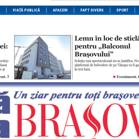
1 BRL
= 0.7714 RON
VIAȚĂ PUBLICĂ
1 CAD
= 3.1559 RON
AFACERI
FAPT DIVERS
SPORT
1 CHF
= 5.2813 RON
1 CNY
= 0.6015 RON
1 CZK
= 0.1993 RON
1 DKK
= 0.6668 RON
1 EGP
= 0.0860 RON
1 HUF
= 1.2223 RON
1 INR
= 0.0513 RON
1 JPY
= 3.0556 RON
1 KRW
= 0.3047 RON
1 MDL
= 0.2538 RON
1 MXN
= 0.2227 RON
1 NOK
= 0.4191 RON
1 NZD
= 2.6097 RON
1 PLN
= 1.1646 RON
1 RSD
= 0.0425 RON
1 RUB
= 0.0530 RON
1 SEK
= 0.4526 RON
1 TRY
= 0.1141 RON
1 UAH
= 0.1048 RON
1 XDR
= 5.9383 RON
1 ZAR
= 0.2318 RON