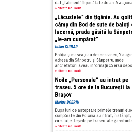
dat „faliment” în jumătate de an. A acționa
reținere,[...]
» citeste mai mult
„Lăcustele” din țigănie. Au goli
câmp din Bod de sute de baloți
lucernă, prada găsită la Sânpet
„le-am cumpărat”
Iulian CUIBAR
Poliția și mascații au descins vineri, 7 augu
adresă din Sânpetru și Sânpetru, unde
anchetatorii aveau informații că erau depo
sute de baloți de lucernă furați de[...]
» citeste mai mult
Noile „Personale” au intrat pe
traseu. 5 ore de la București la
Brașov
Marius BOERIU
După luni de așteptare primele trenuri ele
cumpărate din Polonia au intrat, în sfârșit, 
circulație. Ieșirile pe traseu ale garnituri
nu au fost însă[...]
» citeste mai mult