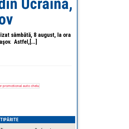
din Ucraina,
șov
izat sâmbătă, 8 august, la ora
ov. Astfel,[...]
I TIPĂRITE