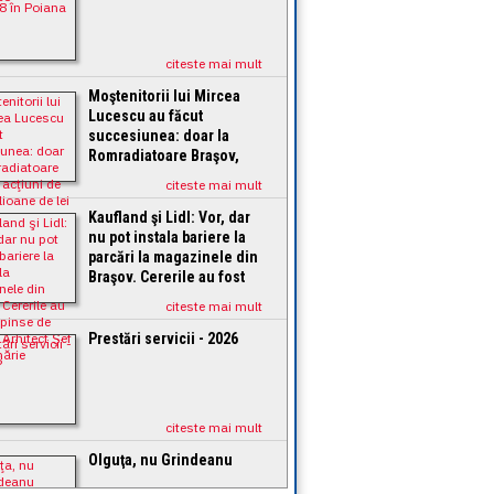
citeste mai mult
Moştenitorii lui Mircea
Lucescu au făcut
succesiunea: doar la
Romradiatoare Braşov,
acţiuni de 3,31 milioane
citeste mai mult
de lei
Kaufland şi Lidl: Vor, dar
nu pot instala bariere la
parcări la magazinele din
Braşov. Cererile au fost
respinse de Direcţia
citeste mai mult
Arhitect Şef din Primărie
Prestări servicii - 2026
citeste mai mult
Olguţa, nu Grindeanu