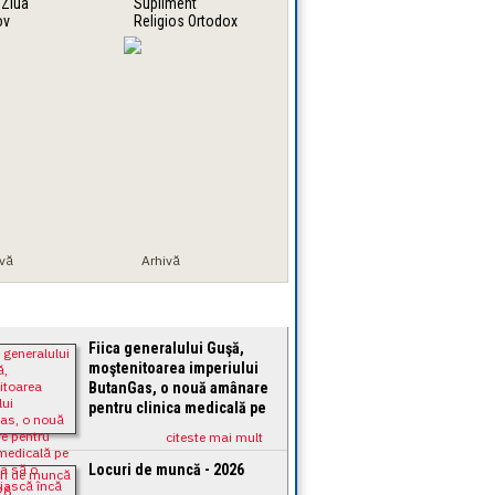
 Ziua
Supliment
ov
Religios Ortodox
ivă
Arhivă
MAI
Votate
Citite
Comentate
Fiica generalului Guşă,
moştenitoarea imperiului
ButanGas, o nouă amânare
pentru clinica medicală pe
care vrea să o
citeste mai mult
construiască încă din 2018
în Poiana Braşov
Locuri de muncă - 2026