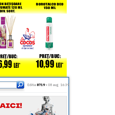
Editia
8719 -
08 aug
16:39