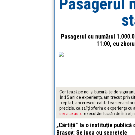
Pasagerul n
st
Pasagerul cu numărul 1.000.00
11:00, cu zboru
Contează pe noi și bucură-te de siguranță
În 15 ani de experiență, am trecut prin 
treptat, am crescut calitatea serviciilor
precizie, ca să îți oferim o experiență cu
service auto
executăm lucrări de întrețin
„Cârtiță” la o instituție publică 
Brașov: Se juca cu secretele