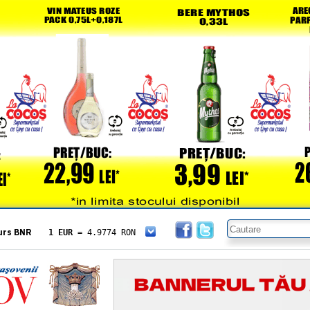
urs BNR
1 EUR
= 4.9774 RON
1 USD
= 4.3833 RON
1 GBP
= 5.8304 RON
1 XAU
= 464.4611 RON
1 AED
= 1.1933 RON
1 AUD
= 2.7957 RON
1 BGN
= 2.5449 RON