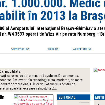
r. 1.000.000. Medic 
abilit în 2013 la Bra
0 al Aeroportului Internaţional Braşov-Ghimbav a ater
l nr. W4 3537 operat de Wizz Air pe ruta Nurnberg – Braş
Comentarii (0)
Video (0)
Galerii foto (0)
 și mobilitate.
situații care ne-au determinat să evoluăm. De asemenea,
 noastre. Am investit în tehnologii ultra-moderne, de mare
 adevărat profesională. În cadrul atelierului nostru de
ere și reparații necesare vehiculului tău.
din
EDITORIAL
EDIȚI