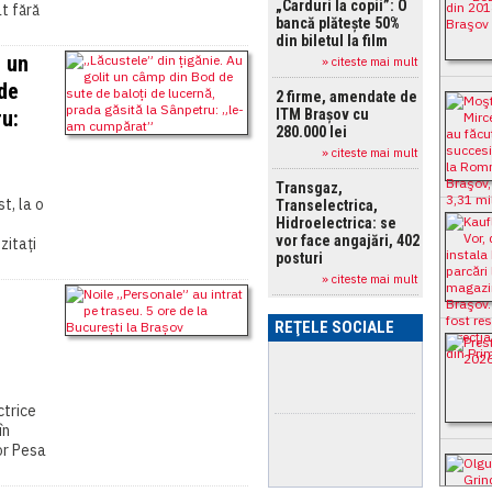
„Carduri la copii”: O
t fără
bancă plătește 50%
din biletul la film
t un
» citeste mai mult
 de
2 firme, amendate de
ru:
ITM Brașov cu
280.000 lei
» citeste mai mult
Transgaz,
st, la o
Transelectrica,
Hidroelectrica: se
vor face angajări, 402
zitați
posturi
» citeste mai mult
REŢELE SOCIALE
ctrice
în
lor Pesa