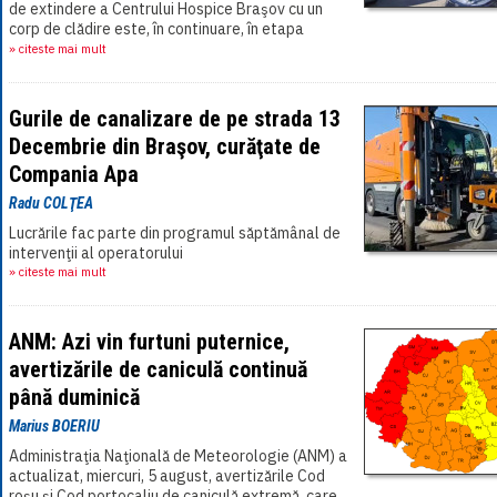
de extindere a Centrului Hospice Braşov cu un
corp de clădire este, în continuare, în etapa
birocratică. Din momentul anunţului[...]
» citeste mai mult
Gurile de canalizare de pe strada 13
Decembrie din Braşov, curăţate de
Compania Apa
Radu COLŢEA
Lucrările fac parte din programul săptămânal de
intervenţii al operatorului
» citeste mai mult
ANM: Azi vin furtuni puternice,
avertizările de caniculă continuă
până duminică
Marius BOERIU
Administraţia Naţională de Meteorologie (ANM) a
actualizat, miercuri, 5 august, avertizările Cod
roşu şi Cod portocaliu de caniculă extremă, care