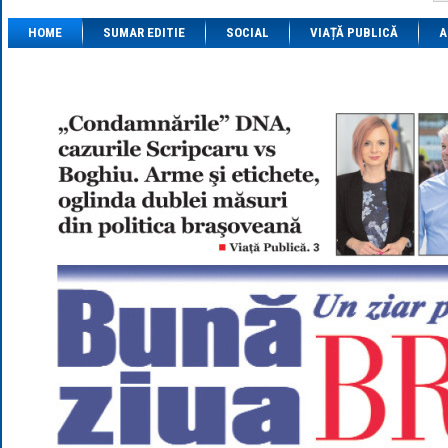
1 BRL
= 0.7714 
HOME
SUMAR EDITIE
SOCIAL
VIAȚĂ PUBLICĂ
1 CAD
= 3.1559 
A
1 CHF
= 5.2813 
1 CNY
= 0.6015 
1 CZK
= 0.1993 
1 DKK
= 0.6668 
1 EGP
= 0.0860 
1 HUF
= 1.2223 
1 INR
= 0.0513 
1 JPY
= 3.0556 
1 KRW
= 0.3047 
1 MDL
= 0.2538 
1 MXN
= 0.2227 
1 NOK
= 0.4191 
1 NZD
= 2.6097 
1 PLN
= 1.1646 
1 RSD
= 0.0425 
1 RUB
= 0.0530 
1 SEK
= 0.4526 
1 TRY
= 0.1141 
1 UAH
= 0.1048 
1 XDR
= 5.9383 
1 ZAR
= 0.2318 