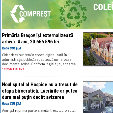
Primăria Braşov îşi externalizează
arhiva. 4 ani, 20.666.596 lei
Radu COLŢEA
Chiar dacă suntem în epoca digitalizării, în
administraţia publică redactează numeroase
documente scrise. Conform legislaţiei, acestea
trebuie arhivate şi depozitate pentru o perioadă,
» citeste mai mult
[...]
Noul spital al Hospice nu a trecut de
etapa birocratică. Lucrările ar putea
dura mai puţin decât avizarea
Radu COLŢEA
Anunţat în prima parte a anului trecut, proiectul