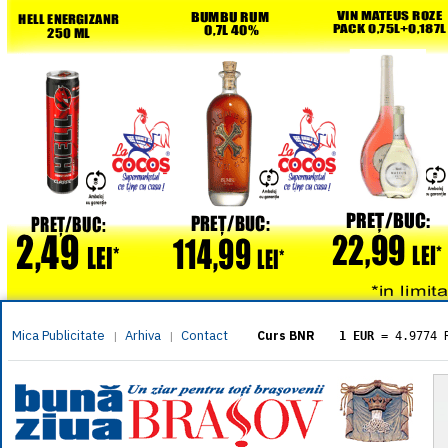
Mica Publicitate
Arhiva
Contact
|
|
Curs BNR
1 EUR
= 4.9774 
1 USD
= 4.3833 
1 GBP
= 5.8304 
1 XAU
= 464.461
1 AED
= 1.1933 
1 AUD
= 2.7957 
1 BGN
= 2.5449 