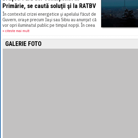
Primărie, se caută soluţii şi la RATBV
În contextul crizei energetice şi apelului făcut de
Guvern, oraşe precum Iaşi sau Sibiu au anunţat că
vor opri iluminatul public pe timpul nopţii. În ceea
ce priveşte municipiul Braşov,[...]
» citeste mai mult
GALERIE FOTO