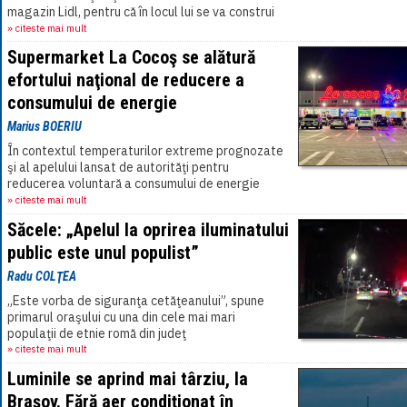
magazin Lidl, pentru că în locul lui se va construi
un noi magazin. Momentul în[...]
» citeste mai mult
Supermarket La Cocoş se alătură
efortului naţional de reducere a
consumului de energie
Marius BOERIU
În contextul temperaturilor extreme prognozate
şi al apelului lansat de autorităţi pentru
reducerea voluntară a consumului de energie
electrică, Supermarket La Cocoş a anunţat
» citeste mai mult
miercuri,[...]
Săcele: „Apelul la oprirea iluminatului
public este unul populist”
Radu COLŢEA
„Este vorba de siguranţa cetăţeanului”, spune
primarul oraşului cu una din cele mai mari
populaţii de etnie romă din judeţ
» citeste mai mult
Luminile se aprind mai târziu, la
Braşov. Fără aer condiţionat în