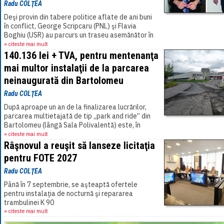
Radu COLŢEA
Deşi provin din tabere politice aflate de ani buni
în conflict, George Scripcaru (PNL) şi Flavia
Boghiu (USR) au parcurs un traseu asemănător în
justiţie. Ambii au fost anchetaţi de[...]
» citeste mai mult
140.136 lei + TVA, pentru mentenanţa
mai multor instalaţii de la parcarea
neinaugurată din Bartolomeu
Radu COLŢEA
După aproape un an de la finalizarea lucrărilor,
parcarea multietajată de tip „park and ride” din
Bartolomeu (lângă Sala Polivalentă) este, în
continuare, închisă.[...]
» citeste mai mult
Râşnovul a reuşit să lanseze licitaţia
pentru FOTE 2027
Radu COLŢEA
Până în 7 septembrie, se aşteaptă ofertele
pentru instalaţia de nocturnă şi repararea
trambulinei K 90
» citeste mai mult