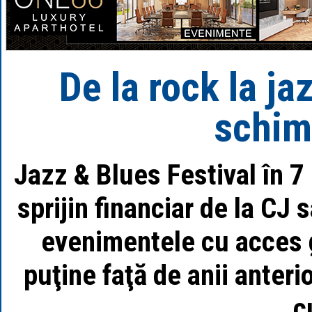
De la rock la ja
schim
Jazz & Blues Festival în 7 
sprijin financiar de la CJ
evenimentele cu acces g
puţine faţă de anii anterio
c