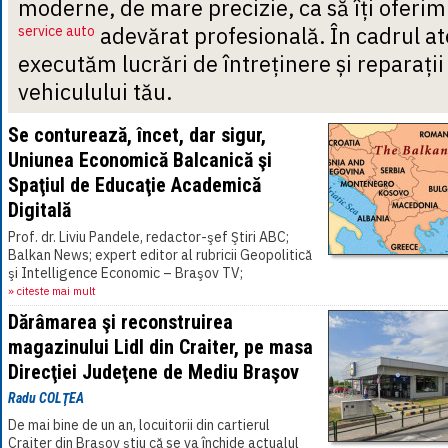
moderne, de mare precizie, ca să îți oferim
service auto
adevărat profesională. În cadrul at
executăm lucrări de întreținere și reparați
vehiculului tău.
Se conturează, încet, dar sigur,
Uniunea Economică Balcanică şi
Spaţiul de Educaţie Academică
Digitală
Prof. dr. Liviu Pandele, redactor-şef Ştiri ABC;
Balkan News; expert editor al rubricii Geopolitică
şi Intelligence Economic – Braşov TV;
Strategikon; Carpatia Jurnal; KAmKam Media
» citeste mai mult
News, Londra[...]
Dărâmarea şi reconstruirea
magazinului Lidl din Craiter, pe masa
Direcţiei Judeţene de Mediu Braşov
Radu COLŢEA
De mai bine de un an, locuitorii din cartierul
Craiter din Braşov ştiu că se va închide actualul