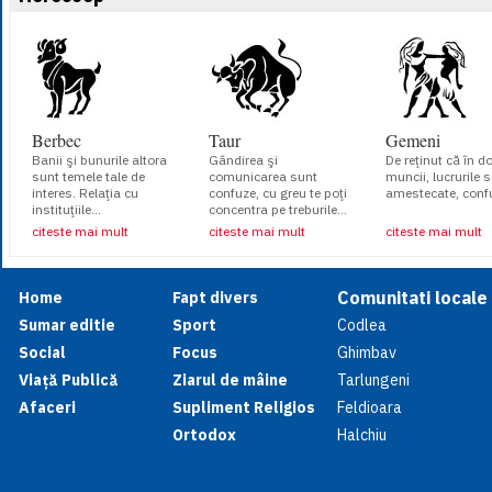
Berbec
Taur
Gemeni
Banii şi bunurile altora
Gândirea şi
De reţinut că în 
sunt temele tale de
comunicarea sunt
muncii, lucrurile 
interes. Relaţia cu
confuze, cu greu te poţi
amestecate, confu
instituţiile...
concentra pe treburile...
citeste mai mult
citeste mai mult
citeste mai mult
Comunitati locale
Home
Fapt divers
Sumar editie
Sport
Codlea
Social
Focus
Ghimbav
Viață Publică
Ziarul de mâine
Tarlungeni
Afaceri
Supliment Religios
Feldioara
Ortodox
Halchiu