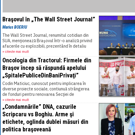
Braşovul în „The Wall Street Journal”
Marius BOERIU
The Wall Street Journal, renumitul cotidian din
SUA, menţionează Braşovul într-o analiză privind
afacerile cu explozibili, prezentând în detaliu
înţelegerea NATO-România-Germania,[...]
» citeste mai mult
Oncologia din Tractorul: Firmele din
Braşov încep să răspundă apelului
„SpitalePubliceDinBaniPrivaţi”
Codin Maticiuc, cunoscut pentru implicarea în
diverse proiecte sociale, contiunuă strângerea
de fonduri pentru renovarea Secţiei de
Oncologie, din cadrul Spitalului Judeţean Braşov,
» citeste mai mult
care[...]
„Condamnările” DNA, cazurile
Scripcaru vs Boghiu. Arme şi
etichete, oglinda dublei măsuri din
politica braşoveană