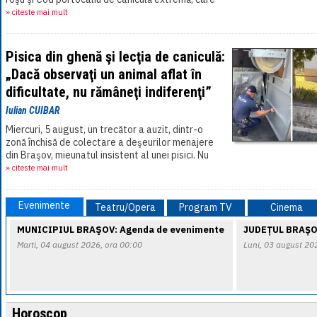
vor fi valabile în cea mai mare parte a[...]
» citeste mai mult
Pisica din ghenă şi lecţia de caniculă:
„Dacă observaţi un animal aflat în
dificultate, nu rămâneţi indiferenţi”
Iulian CUIBAR
Miercuri, 5 august, un trecător a auzit, dintr-o
zonă închisă de colectare a deşeurilor menajere
din Braşov, mieunatul insistent al unei pisici. Nu
şi-a spus că „probabil va ieşi[...]
» citeste mai mult
Evenimente
Teatru/Opera
Program TV
Cinema
MUNICIPIUL BRAŞOV: Agenda de evenimente
JUDEȚUL BRAȘO
Marti, 04 august 2026, ora 00:00
Luni, 03 august 20
Horoscop