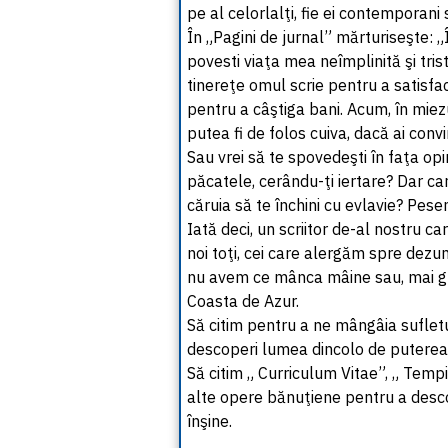
pe al celorlalţi, fie ei contemporani
În „Pagini de jurnal” mărturiseşte: 
povesti viaţa mea neîmplinită şi tris
tinereţe omul scrie pentru a satisfa
pentru a câştiga bani. Acum, în miezul
putea fi de folos cuiva, dacă ai conv
Sau vrei să te spovedeşti în faţa opini
păcatele, cerându-ţi iertare? Dar care
căruia să te închini cu evlavie? Pese
Iată deci, un scriitor de-al nostru c
noi toţi, cei care alergăm spre dezu
nu avem ce mânca mâine sau, mai g
Coasta de Azur.
Să citim pentru a ne mângâia sufletu
descoperi lumea dincolo de puterea b
Să citim „ Curriculum Vitae”, „ Tempi
alte opere bănuţiene pentru a descop
înşine.