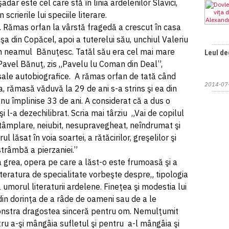
adar este cel care stă în linia ardelenilor Slavici,
crierile lui speciile literare.
. Rămas orfan la vârstă fragedă a crescut în casa
a din Copăcel, apoi a tuterelui său, unchiul Valeriu
n neamul Bănuţesc. Tatăl său era cel mai mare
Leul d
u Pavel Bănuţ, zis „Pavelu lu Coman din Deal”,
 sale autobiografice. A rămas orfan de tată când
2014-07
a, rămasă văduvă la 29 de ani s-a strins şi ea din
u împlinise 33 de ani. A considerat că a dus o
i l-a dezechilibrat. Scria mai târziu „Vai de copilul
întâmplare, neiubit, nesupravegheat, neîndrumat şi
 lăsat în voia soartei, a rătăcirilor, greşelilor şi
strâmbă a pierzaniei.”
a grea, opera pe care a lăst-o este frumoasă şi a
Literatura de specialitate vorbeşte despre„ tipologia
umorul literaturii ardelene. Fineţea şi modestia lui
 din dorinţa de a râde de oameni sau de a le
monstra dragostea sinceră pentru om. Nemulţumit
tru a-şi mângâia sufletul şi pentru a-l mângâia şi