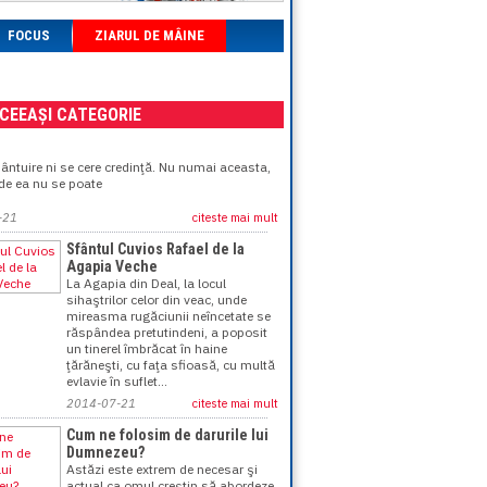
FOCUS
ZIARUL DE MÂINE
ACEEAȘI CATEGORIE
i
ântuire ni se cere credinţă. Nu numai aceasta,
 de ea nu se poate
-21
citeste mai mult
Sfântul Cuvios Rafael de la
Agapia Veche
La Agapia din Deal, la locul
sihaştrilor celor din veac, unde
mireasma rugăciunii neîncetate se
răspândea pretutindeni, a poposit
un tinerel îmbrăcat în haine
ţărăneşti, cu faţa sfioasă, cu multă
evlavie în suflet...
2014-07-21
citeste mai mult
Cum ne folosim de darurile lui
Dumnezeu?
Astăzi este extrem de necesar şi
actual ca omul creştin să abordeze