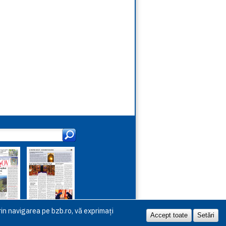
in navigarea pe bzb.ro, vă exprimați
Accept toate
Setări