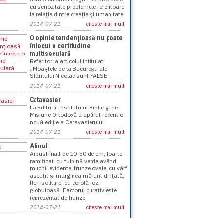
cu seriozitate problemele referitoare
la relaţia dintre creaţie şi umanitate
2014-07-21
citeste mai mult
O opinie tendenţioasă nu poate
înlocui o certitudine
multiseculară
Referitor la articolul intitulat
„Moaştele de la Bucureşti ale
Sfântului Nicolae sunt FALSE”
2014-07-21
citeste mai mult
Catavasier
La Editura Institutului Biblic şi de
Misiune Ortodoxă a apărut recent o
nouă ediţie a Catavasierului
2014-07-21
citeste mai mult
Afinul
Arbust înalt de 10-50 de cm, foarte
ramificat, cu tulpină verde având
muchii evidente, frunze ovale, cu vârf
ascuţit şi marginea mărunt dinţată,
flori solitare, cu corolă roz,
globuloasă. Factorul curativ este
reprezentat de frunze
2014-07-21
citeste mai mult