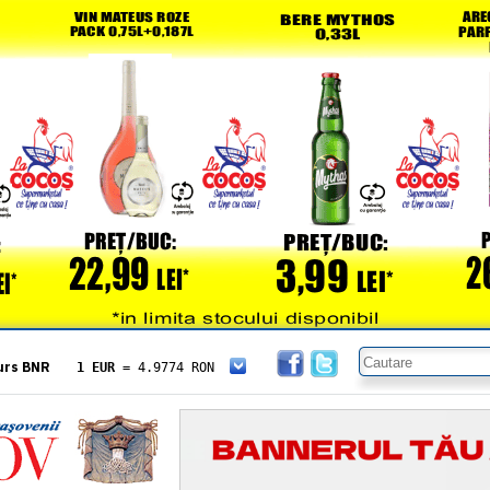
urs BNR
1 EUR
= 4.9774 RON
1 USD
= 4.3833 RON
1 GBP
= 5.8304 RON
1 XAU
= 464.4611 RON
1 AED
= 1.1933 RON
1 AUD
= 2.7957 RON
1 BGN
= 2.5449 RON