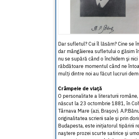
Dar sufletul? Cui îl lăsăm? Cine se î
dar mângâierea sufletului o găsim în
nu se supără când o închidem şi nic
răbdătoare momentul când ne întoarc
mulţi dintre noi au făcut lucruri de
Crâmpeie de viaţă
O personalitate a literaturii române
născut la 23 octombrie 1881, în Coh
Târnava Mare (azi, Braşov). A.P.Bănuţ 
originalitatea scrierii sale şi prin do
Budapesta, este iniţiatorul tipăririi r
naştere prozei scurte satirice şi umor