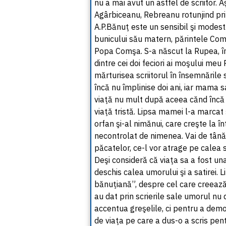
nu a mai avut un astfel de scriitor. Aş
Agârbiceanu, Rebreanu rotunjind prin s
A.P.Bănuţ este un sensibil şi modest
bunicului său matern, părintele Comş
Popa Comşa. S-a născut la Rupea, î
dintre cei doi feciori ai moşului me
mărturisea scriitorul în însemnările
încă nu împlinise doi ani, iar mama s
viaţă nu mult după aceea cănd încă n
viaţă tristă. Lipsa mamei l-a marcat ş
orfan şi-al nimănui, care creşte la 
necontrolat de nimenea. Vai de tânărul
păcatelor, ce-l vor atrage pe calea 
Deşi consideră că viaţa sa a fost un
deschis calea umorului şi a satirei. 
bănuţiană”, despre cel care creează 
au dat prin scrierile sale umorul nu
accentua greşelile, ci pentru a de
de viaţa pe care a dus-o a scris pen