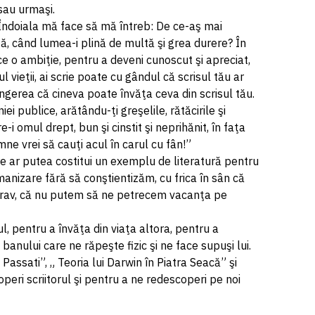
 sau urmaşi.
„Îndoiala mă face să mă întreb: De ce-aş mai
tă, când lumea-i plină de multă şi grea durere? În
ce o ambiţie, pentru a deveni cunoscut şi apreciat,
 vieţii, ai scrie poate cu gândul că scrisul tău ar
ingerea că cineva poate învăţa ceva din scrisul tău.
ei publice, arătându-ţi greşelile, rătăcirile şi
-i omul drept, bun şi cinstit şi neprihănit, în faţa
mne vrei să cauţi acul în carul cu fân!”
are ar putea costitui un exemplu de literatură pentru
manizare fără să conştientizăm, cu frica în sân că
rav, că nu putem să ne petrecem vacanţa pe
l, pentru a învăţa din viaţa altora, pentru a
anului care ne răpeşte fizic şi ne face supuşi lui.
 Passati”, „ Teoria lui Darwin în Piatra Seacă” şi
eri scriitorul şi pentru a ne redescoperi pe noi