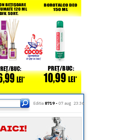
Editia
8719 -
07 aug
23:36