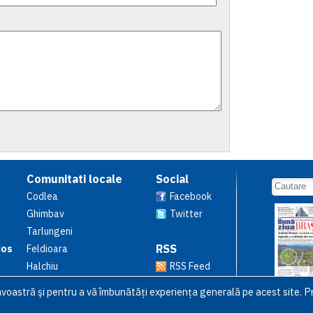
Comunitati locale
Social
Codlea
Facebook
Ghimbav
Twitter
Tarlungeni
RSS
ios
Feldioara
Halchiu
RSS Feed
avoastră şi pentru a vă îmbunătăți experiența generală pe acest site. Pr