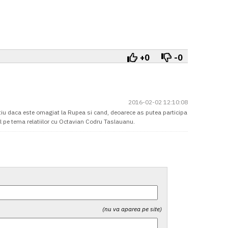
+0
-0
2016-02-02 12:10:08
sa stiu daca este omagiat la Rupea si cand, deoarece as putea participa
ial pe tema relatiilor cu Octavian Codru Taslauanu.
(nu va aparea pe site)