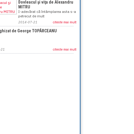
Dovleacul şi viţa de Alexandru
MITRU
I-adevărat că întâmplarea asta s-a
petrecut de mult
2014-07-21
citeste mai mult
eghizat de George TOPÂRCEANU
-21
citeste mai mult