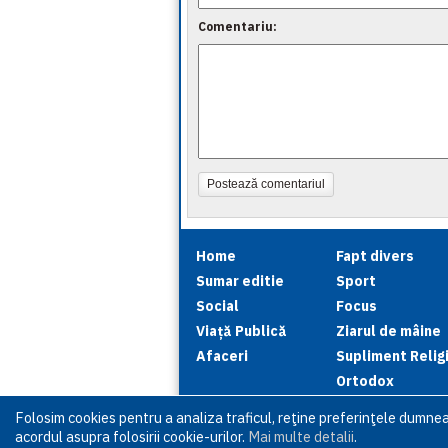
Comentariu:
Postează comentariul
Home
Fapt divers
Sumar editie
Sport
Social
Focus
Viață Publică
Ziarul de mâine
Afaceri
Supliment Relig
Ortodox
Folosim cookies pentru a analiza traficul, reţine preferinţele dumne
acordul asupra folosirii cookie-urilor.
Mai multe detalii
.