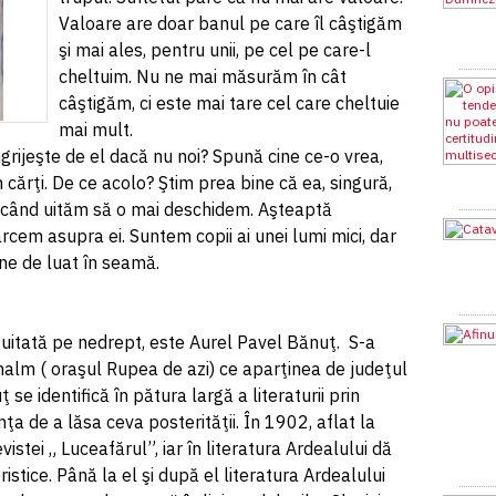
Valoare are doar banul pe care îl câştigăm
şi mai ales, pentru unii, pe cel pe care-l
cheltuim. Nu ne mai măsurăm în cât
câştigăm, ci este mai tare cel care cheltuie
mai mult.
ngrijeşte de el dacă nu noi? Spună cine ce-o vrea,
 cărţi. De ce acolo? Ştim prea bine că ea, singură,
i când uităm să o mai deschidem. Aşteaptă
em asupra ei. Suntem copii ai unei lumi mici, dar
mne de luat în seamă.
, uitată pe nedrept, este Aurel Pavel Bănuţ. S-a
alm ( oraşul Rupea de azi) ce aparţinea de judeţul
se identifică în pătura largă a literaturii prin
rinţa de a lăsa ceva posterităţii. În 1902, aflat la
evistei „ Luceafărul”, iar în literatura Ardealului dă
istice. Până la el şi după el literatura Ardealului