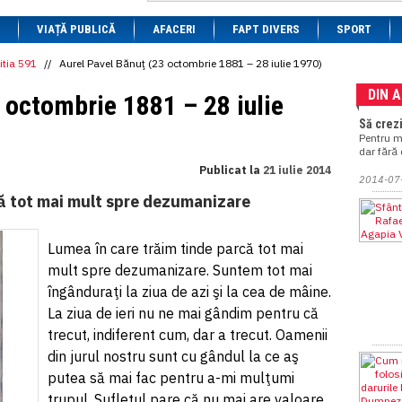
1 BRL
= 0.7714 RON
VIAȚĂ PUBLICĂ
1 CAD
= 3.1559 RON
AFACERI
FAPT DIVERS
SPORT
1 CHF
= 5.2813 RON
1 CNY
= 0.6015 RON
itia 591
//
Aurel Pavel Bănuţ (23 octombrie 1881 – 28 iulie 1970)
1 CZK
= 0.1993 RON
DIN 
1 DKK
= 0.6668 RON
 octombrie 1881 – 28 iulie
1 EGP
= 0.0860 RON
Să crez
1 HUF
= 1.2223 RON
Pentru m
1 INR
= 0.0513 RON
dar fără
1 JPY
= 3.0556 RON
Publicat la
21 iulie 2014
1 KRW
= 0.3047 RON
2014-07
1 MDL
= 0.2538 RON
că tot mai mult spre dezumanizare
1 MXN
= 0.2227 RON
1 NOK
= 0.4191 RON
1 NZD
= 2.6097 RON
Lumea în care trăim tinde parcă tot mai
1 PLN
= 1.1646 RON
mult spre dezumanizare. Suntem tot mai
1 RSD
= 0.0425 RON
1 RUB
= 0.0530 RON
îngânduraţi la ziua de azi şi la cea de mâine.
1 SEK
= 0.4526 RON
La ziua de ieri nu ne mai gândim pentru că
1 TRY
= 0.1141 RON
trecut, indiferent cum, dar a trecut. Oamenii
1 UAH
= 0.1048 RON
1 XDR
= 5.9383 RON
din jurul nostru sunt cu gândul la ce aş
1 ZAR
= 0.2318 RON
putea să mai fac pentru a-mi mulţumi
trupul. Sufletul pare că nu mai are valoare.