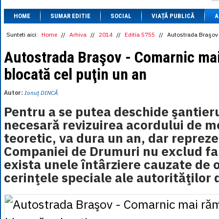
1 BRL
= 0.7714 
HOME
SUMAR EDITIE
SOCIAL
VIAȚĂ PUBLICĂ
1 CAD
= 3.1559 
A
1 CHF
= 5.2813 
1 CNY
= 0.6015 
Sunteti aici:
Home
//
Arhiva
//
2014
//
Editia 5755
//
Autostrada Braşov 
1 CZK
= 0.1993 
1 DKK
= 0.6668 
Autostrada Braşov - Comarnic ma
1 EGP
= 0.0860 
blocată cel puţin un an
1 HUF
= 1.2223 
1 INR
= 0.0513 
1 JPY
= 3.0556 
Autor:
Ionuţ DINCĂ
1 KRW
= 0.3047 
1 MDL
= 0.2538 
Pentru a se putea deschide şantieru
1 MXN
= 0.2227 
necesară revizuirea acordului de m
1 NOK
= 0.4191 
1 NZD
= 2.6097 
teoretic, va dura un an, dar repreze
1 PLN
= 1.1646 
Companiei de Drumuri nu exclud fa
1 RSD
= 0.0425 
1 RUB
= 0.0530 
exista unele întârziere cauzate de 
1 SEK
= 0.4526 
cerinţele speciale ale autorităţilor
1 TRY
= 0.1141 
1 UAH
= 0.1048 
1 XDR
= 5.9383 
1 ZAR
= 0.2318 