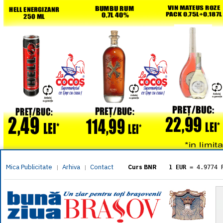
Mica Publicitate
Arhiva
Contact
|
|
Curs BNR
1 EUR
= 4.9774 
1 USD
= 4.3833 
1 GBP
= 5.8304 
1 XAU
= 464.461
1 AED
= 1.1933 
1 AUD
= 2.7957 
1 BGN
= 2.5449 