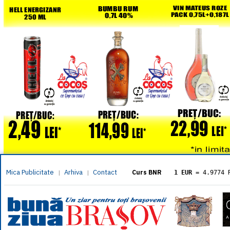
Mica Publicitate
Arhiva
Contact
|
|
Curs BNR
1 EUR
= 4.9774 
1 USD
= 4.3833 
1 GBP
= 5.8304 
1 XAU
= 464.461
1 AED
= 1.1933 
1 AUD
= 2.7957 
1 BGN
= 2.5449 