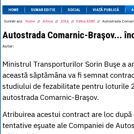
1 BRL
= 0.7714 
HOME
SUMAR EDITIE
SOCIAL
VIAȚĂ PUBLICĂ
1 CAD
= 3.1559 
A
1 CHF
= 5.2813 
1 CNY
= 0.6015 
Sunteti aici:
Home
//
Arhiva
//
2016
//
Editia 6380
//
Autostrada Comarni
1 CZK
= 0.1993 
1 DKK
= 0.6668 
Autostrada Comarnic-Braşov... în
1 EGP
= 0.0860 
1 HUF
= 1.2223 
Autor:
1 INR
= 0.0513 
1 JPY
= 3.0556 
1 KRW
= 0.3047 
Ministrul Transporturilor Sorin Buşe a a
1 MDL
= 0.2538 
1 MXN
= 0.2227 
această săptămâna va fi semnat contract
1 NOK
= 0.4191 
1 NZD
= 2.6097 
studiului de fezabilitate pentru loturile 2
1 PLN
= 1.1646 
1 RSD
= 0.0425 
autostrada Comarnic-Braşov.
1 RUB
= 0.0530 
1 SEK
= 0.4526 
1 TRY
= 0.1141 
Atribuirea acestui contract are loc dup
1 UAH
= 0.1048 
1 XDR
= 5.9383 
tentative eşuate ale Companiei de Autos
1 ZAR
= 0.2318 