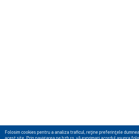
Folosim cookies pentru a analiza traficul, reţine preferinţele dumn
acest site. Prin navigarea pe bzb.ro, vă exprimați acordul asupra folos