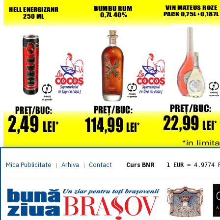
Mica Publicitate
Arhiva
Contact
|
|
Curs BNR
1 EUR
= 4.9774 
1 USD
= 4.3833 
1 GBP
= 5.8304 
1 XAU
= 464.461
1 AED
= 1.1933 
1 AUD
= 2.7957 
1 BGN
= 2.5449 