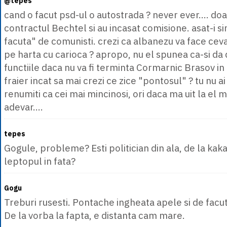
@tepes
cand o facut psd-ul o autostrada ? never ever.... do
contractul Bechtel si au incasat comisione. asat-i s
facuta" de comunisti. crezi ca albanezu va face cev
pe harta cu carioca ? apropo, nu el spunea ca-si da 
functiile daca nu va fi terminta Cormarnic Brasov in 
fraier incat sa mai crezi ce zice "pontosul" ? tu nu ai
renumiti ca cei mai mincinosi, ori daca ma uit la el m
adevar....
tepes
Gogule, probleme? Esti politician din ala, de la kak
leptopul in fata?
Gogu
Treburi rusesti. Pontache ingheata apele si de facut
De la vorba la fapta, e distanta cam mare.