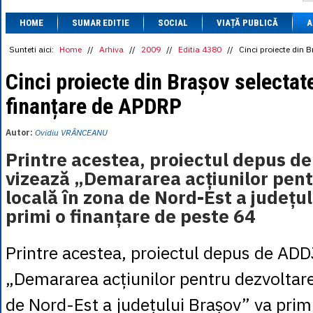
1 BRL
= 0.7714 
HOME
SUMAR EDITIE
SOCIAL
VIAȚĂ PUBLICĂ
1 CAD
= 3.1559 
A
1 CHF
= 5.2813 
1 CNY
= 0.6015 
Sunteti aici:
Home
//
Arhiva
//
2009
//
Editia 4380
//
Cinci proiecte din 
1 CZK
= 0.1993 
1 DKK
= 0.6668 
Cinci proiecte din Brașov selectat
1 EGP
= 0.0860 
finanțare de APDRP
1 HUF
= 1.2223 
1 INR
= 0.0513 
1 JPY
= 3.0556 
Autor:
Ovidiu VRÂNCEANU
1 KRW
= 0.3047 
1 MDL
= 0.2538 
Printre acestea, proiectul depus de
1 MXN
= 0.2227 
vizează „Demararea acțiunilor pent
1 NOK
= 0.4191 
1 NZD
= 2.6097 
locală în zona de Nord-Est a județu
1 PLN
= 1.1646 
primi o finanțare de peste 64
1 RSD
= 0.0425 
1 RUB
= 0.0530 
1 SEK
= 0.4526 
Printre acestea, proiectul depus de ADD
1 TRY
= 0.1141 
1 UAH
= 0.1048 
„Demararea acțiunilor pentru dezvoltare
1 XDR
= 5.9383 
1 ZAR
= 0.2318 
de Nord-Est a județului Brașov” va primi