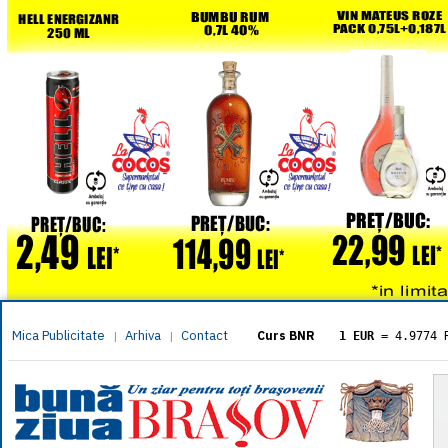
Mica Publicitate
Arhiva
Contact
|
|
Curs BNR
1 EUR
= 4.9774 
1 USD
= 4.3833 
1 GBP
= 5.8304 
1 XAU
= 464.461
1 AED
= 1.1933 
1 AUD
= 2.7957 
1 BGN
= 2.5449 