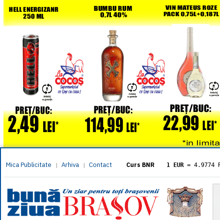
Mica Publicitate
Arhiva
Contact
|
|
Curs BNR
1 EUR
= 4.9774 
1 USD
= 4.3833 
1 GBP
= 5.8304 
1 XAU
= 464.461
1 AED
= 1.1933 
1 AUD
= 2.7957 
1 BGN
= 2.5449 