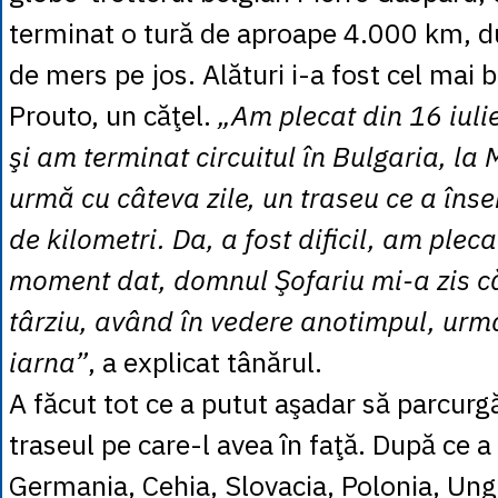
terminat o tură de aproape 4.000 km, d
de mers pe jos. Alături i-a fost cel mai 
Prouto, un căţel.
„Am plecat din 16 iul
şi am terminat circuitul în Bulgaria, la
urmă cu câteva zile, un traseu ce a în
de kilometri. Da, a fost dificil, am plecat
moment dat, domnul Şofariu mi-a zis c
târziu, având în vedere anotimpul, ur
iarna”
, a explicat tânărul.
A făcut tot ce a putut aşadar să parcurg
traseul pe care-l avea în faţă. După ce a
Germania, Cehia, Slovacia, Polonia, Unga