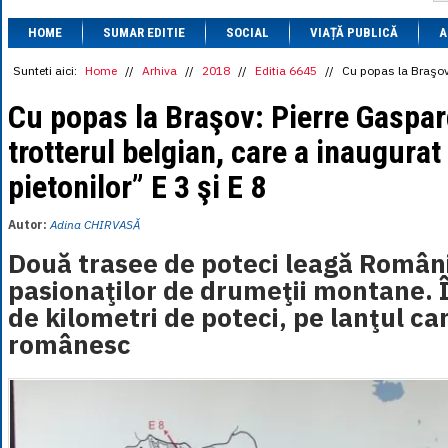
1 BRL
= 0.7714 
HOME
SUMAR EDITIE
SOCIAL
VIAȚĂ PUBLICĂ
1 CAD
= 3.1559 
A
1 CHF
= 5.2813 
1 CNY
= 0.6015 
Sunteti aici:
Home
//
Arhiva
//
2018
//
Editia 6645
//
Cu popas la Braşov:
1 CZK
= 0.1993 
1 DKK
= 0.6668 
Cu popas la Braşov: Pierre Gaspar
1 EGP
= 0.0860 
trotterul belgian, care a inaugurat
1 HUF
= 1.2223 
1 INR
= 0.0513 
pietonilor” E 3 şi E 8
1 JPY
= 3.0556 
1 KRW
= 0.3047 
1 MDL
= 0.2538 
Autor:
Adina CHIRVASĂ
1 MXN
= 0.2227 
1 NOK
= 0.4191 
Două trasee de poteci leagă Român
1 NZD
= 2.6097 
pasionaţilor de drumeţii montane. Î
1 PLN
= 1.1646 
1 RSD
= 0.0425 
de kilometri de poteci, pe lanţul ca
1 RUB
= 0.0530 
românesc
1 SEK
= 0.4526 
1 TRY
= 0.1141 
1 UAH
= 0.1048 
1 XDR
= 5.9383 
1 ZAR
= 0.2318 