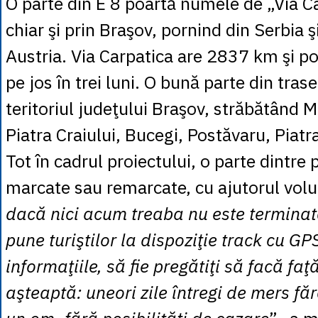
O parte din E 8 poartă numele de „Via Ca
chiar şi prin Braşov, pornind din Serbia ş
Austria. Via Carpatica are 2837 km şi po
pe jos în trei luni. O bună parte din tras
teritoriul judeţului Braşov, străbătând M
Piatra Craiului, Bucegi, Postăvaru, Piatr
Tot în cadrul proiectului, o parte dintre 
marcate sau remarcate, cu ajutorul volu
dacă nici acum treaba nu este terminat
pune turiştilor la dispoziţie track cu GPS
informaţiile, să fie pregătiţi să facă faţă
aşteaptă: uneori zile întregi de mers fă