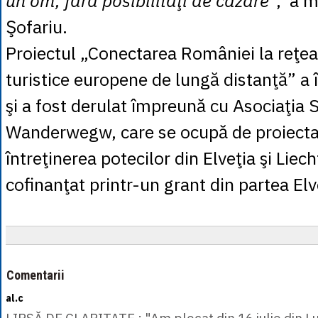
un om, fără posibilităţi de cazare
”, a m
Şofariu.
Proiectul „Conectarea României la reţea
turistice europene de lungă distanţă” a
şi a fost derulat împreună cu Asociaţia
Wanderwegw, care se ocupă de proiectar
întreţinerea potecilor din Elveţia şi Liec
cofinanţat printr-un grant din partea Elve
Comentarii
al.c
LIPSĂ DE CLARITATE : "Am plecat din 16 iulie din L