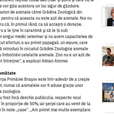
le vor găsi acestora un loc sigur de găzduire.
natori de animale către Grădina Zoologică din
, pentru că aceasta nu este azil de animale. Noi nu
u că, în primul rând, ca să accepţi o donaţie,
 a le ţine în carantină şi să le ţii sub
 singur medic veterinar şi nu avem capacitatea de
cut eforturi, s-au primit papagali, un iepure, care
ă introduci în circuitul Grădinii Zoologice animale
 nu îmbolnăvi celelalte animale. Zoo nu e un azil de
 întreţine”, a explicat Adrian Atomei.
jumătate
nţia Primăriei Braşov este într-adevăr de a creşte
i, numai că animalele vor fi aduse graţie unor
ni zoologice.
u fost încă deschis publicului, respectiv noul
în proporţie de 50%, iar şerpii care au venit de la
ţi în noile „case”. „Am primit mai multe exemplare