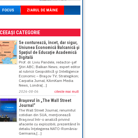
FOCUS
ZIARUL DE MÂINE
ACEEAȘI CATEGORIE
Se conturează, încet, dar sigur,
Uniunea Economică Balcanică şi
Spaţiul de Educaţie Academică
Digitală
Prof. dr. Liviu Pandele, redactor-şef
Ştiri ABC; Balkan News; expert editor
al rubricii Geopolitică şi Intelligence
Economic – Braşov TV; Strategikon;
Carpatia Jurnal; KAmKam Media
News, Londra[...]
2026-08-06
citeste mai mult
Braşovul în „The Wall Street
Journal”
The Wall Street Journal, renumitul
cotidian din SUA, menţionează
Braşovul într-o analiză privind
afacerile cu explozibili, prezentând în
detaliu înţelegerea NATO-România-
Germania,[...]