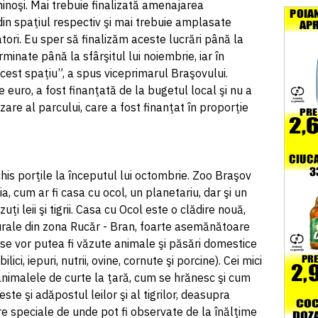
inoşi. Mai trebuie finalizată amenajarea
 din spaţiul respectiv şi mai trebuie amplasate
tori. Eu sper să finalizăm aceste lucrări până la
rminate până la sfârşitul lui noiembrie, iar în
 acest spaţiu”, a spus viceprimarul Braşovului.
 euro, a fost finanţată de la bugetul local şi nu a
are al parcului, care a fost finanţat în proporţie
his porţile la începutul lui octombrie. Zoo Braşov
a, cum ar fi casa cu ocol, un planetariu, dar şi un
ţi leii şi tigrii. Casa cu Ocol este o clădire nouă,
 rurale din zona Rucăr - Bran, foarte asemănătoare
se vor putea fi văzute animale şi păsări domestice
bilici, iepuri, nutrii, ovine, cornute şi porcine). Cei mici
nimalele de curte la ţară, cum se hrănesc şi cum
ste şi adăpostul leilor şi al tigrilor, deasupra
re speciale de unde pot fi observate de la înălţime