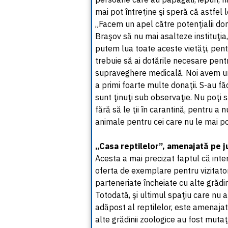
mai pot întreţine şi speră că astfel 
„Facem un apel către potenţialii do
Braşov să nu mai asalteze instituţia
putem lua toate aceste vietăţi, pentr
trebuie să ai dotările necesare pentru
supraveghere medicală. Noi avem un
a primi foarte multe donaţii. S-au fă
sunt ţinuţi sub observaţie. Nu poţi s
fără să le ţii în carantină, pentru a
animale pentru cei care nu le mai pot
„Casa reptilelor”, amenajată pe 
Acesta a mai precizat faptul că inte
oferta de exemplare pentru vizitator
parteneriate încheiate cu alte grădi
Totodată, şi ultimul spaţiu care nu a
adăpost al reptilelor, este amenajat 
alte grădinii zoologice au fost muta