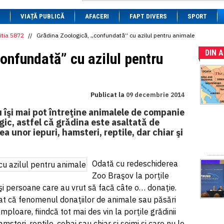
1 BRL
= 0.7714 RON
VIAȚĂ PUBLICĂ
1 CAD
= 3.1559 RON
AFACERI
FAPT DIVERS
SPORT
1 CHF
= 5.2813 RON
1 CNY
= 0.6015 RON
itia 5872
//
Grădina Zoologică, „confundată” cu azilul pentru animale
1 CZK
= 0.1993 RON
DIN 
1 DKK
= 0.6668 RON
onfundată” cu azilul pentru
1 EGP
= 0.0860 RON
1 HUF
= 1.2223 RON
1 INR
= 0.0513 RON
1 JPY
= 3.0556 RON
Publicat la
09 decembrie 2014
1 KRW
= 0.3047 RON
1 MDL
= 0.2538 RON
 îşi mai pot întreţine animalele de companie
1 MXN
= 0.2227 RON
gic, astfel că grădina este asaltată de
1 NOK
= 0.4191 RON
a unor iepuri, hamsteri, reptile, dar chiar şi
1 NZD
= 2.6097 RON
1 PLN
= 1.1646 RON
1 RSD
= 0.0425 RON
1 RUB
= 0.0530 RON
Odată cu redeschiderea
1 SEK
= 0.4526 RON
Zoo Braşov la porţile
1 TRY
= 0.1141 RON
ci şi persoane care au vrut să facă câte o… donaţie.
1 UAH
= 0.1048 RON
1 XDR
= 5.9383 RON
at că fenomenul donaţiilor de animale sau păsări
1 ZAR
= 0.2318 RON
loare, fiindcă tot mai des vin la porţile grădinii
steri, reptile, cobai sau chiar şi şoimi şi care nu le