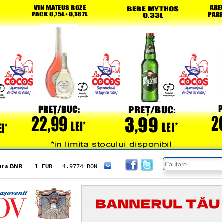
urs BNR
1 EUR
= 4.9774 RON
1 USD
= 4.3833 RON
1 GBP
= 5.8304 RON
1 XAU
= 464.4611 RON
1 AED
= 1.1933 RON
1 AUD
= 2.7957 RON
1 BGN
= 2.5449 RON