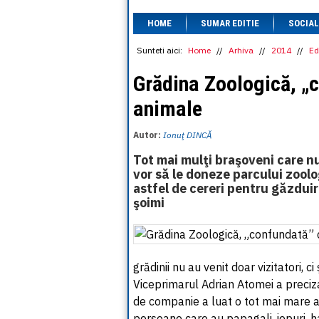
HOME
SUMAR EDITIE
SOCIAL
Sunteti aici:
Home
//
Arhiva
//
2014
//
Ed
Grădina Zoologică, „c
animale
Autor:
Ionuţ DINCĂ
Tot mai mulţi braşoveni care nu
vor să le doneze parcului zoolo
astfel de cereri pentru găzduire
şoimi
grădinii nu au venit doar vizitatori, 
Viceprimarul Adrian Atomei a preciz
de companie a luat o tot mai mare amp
persoane care au papagali, iepuri, ham