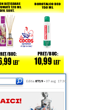
Editia
8719 -
07 aug
17:30