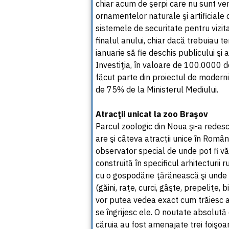
chiar acum de şerpi care nu sunt ven
ornamentelor naturale şi artificiale
sistemele de securitate pentru vizita
finalul anului, chiar dacă trebuiau te
ianuarie să fie deschis publicului şi
Investiţia, în valoare de 100.0000 de
făcut parte din proiectul de moderniz
de 75% de la Ministerul Mediului.
Atracţii unicat la zoo Braşov
Parcul zoologic din Noua şi-a redesc
are şi câteva atracţii unice în Români
observator special de unde pot fi văzu
construită în specificul arhitecturii
cu o gospodărie ţărănească şi unde 
(găini, raţe, curci, gâşte, prepeliţe, bi
vor putea vedea exact cum trăiesc a
se îngrijesc ele. O noutate absolută e
căruia au fost amenajate trei foişoa