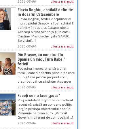
2026-08-06
citeste mai mult
Flavia Boghiu, achitată definitiv
în dosarul Catacombele
Flavia Boghiu, fostul viceprimar al
municipiului Braşov, a fost achitată
definitiv în dosarul Catacombele.
Aceeaşi a fost sentinţa şi în cazul
Cristinei Manolache, şefa SAPUC,
Serviciul[...]
2026-08-04
citeste mai mult
Din Braşov, au construit în
Spania un mic „Turn Babel”
fericit
Povestea impresionantă a unei
familii care a deschis şcoala pe care
nu o găsea pentru propriul copil,
diagnosticat cu sindrom Asperger
2026-08-05
citeste mai mult
Faceţi ce nu face „popa”
Preşedintele Nicuşor Dan a declarat
recent că există un consens politic
larg în privinţa obiectivului aderării
României la zona euro. „Viitorul
Guvern, indiferent de compoziţia[...]
2026-08-06
citeste mai mult