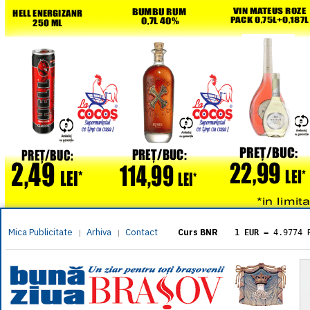
Mica Publicitate
Arhiva
Contact
|
|
Curs BNR
1 EUR
= 4.9774 
1 USD
= 4.3833 
1 GBP
= 5.8304 
1 XAU
= 464.461
1 AED
= 1.1933 
1 AUD
= 2.7957 
1 BGN
= 2.5449 