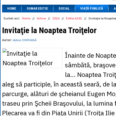
1 BRL
= 0.7714 
HOME
SUMAR EDITIE
SOCIAL
VIAȚĂ PUBLICĂ
1 CAD
= 3.1559 
A
1 CHF
= 5.2813 
1 CNY
= 0.6015 
Sunteti aici:
Home
//
Arhiva
//
2016
//
Editia 6241
//
Invitaţie la Noaptea
1 CZK
= 0.1993 
1 DKK
= 0.6668 
Invitaţie la Noaptea Troiţelor
1 EGP
= 0.0860 
1 HUF
= 1.2223 
Autor:
Adina CHIRVASÃ
1 INR
= 0.0513 
1 JPY
= 3.0556 
1 KRW
= 0.3047 
Înainte de Noapte
1 MDL
= 0.2538 
1 MXN
= 0.2227 
sâmbătă, braşoveni
1 NOK
= 0.4191 
1 NZD
= 2.6097 
la… Noaptea Troiţe
1 PLN
= 1.1646 
1 RSD
= 0.0425 
aleg să participle, în această seară, de l
1 RUB
= 0.0530 
1 SEK
= 0.4526 
parcurge, alături de şcheianul Eugen Mo
1 TRY
= 0.1141 
1 UAH
= 0.1048 
traseu prin Şcheii Braşovului, la lumina f
1 XDR
= 5.9383 
1 ZAR
= 0.2318 
Plecarea va fi din Piaţa Unirii (Troiţa Ilie 