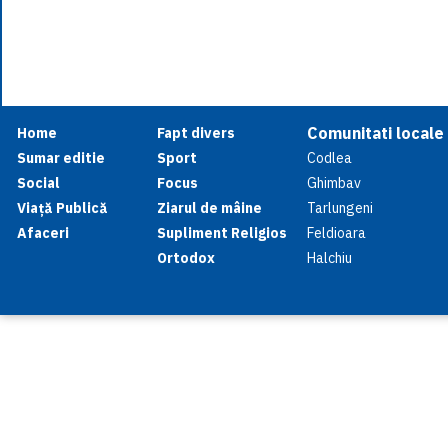
Comunitati locale
Home
Fapt divers
Sumar editie
Sport
Codlea
Social
Focus
Ghimbav
Viață Publică
Ziarul de mâine
Tarlungeni
Afaceri
Supliment Religios
Feldioara
Ortodox
Halchiu