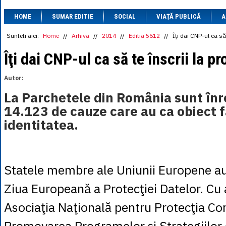
1 BRL
= 0.7714 
HOME
SUMAR EDITIE
SOCIAL
VIAȚĂ PUBLICĂ
1 CAD
= 3.1559 
A
1 CHF
= 5.2813 
1 CNY
= 0.6015 
Sunteti aici:
Home
//
Arhiva
//
2014
//
Editia 5612
//
Îţi dai CNP-ul ca să 
1 CZK
= 0.1993 
1 DKK
= 0.6668 
Îţi dai CNP-ul ca să te înscrii la p
1 EGP
= 0.0860 
1 HUF
= 1.2223 
Autor:
1 INR
= 0.0513 
1 JPY
= 3.0556 
La Parchetele din România sunt înr
1 KRW
= 0.3047 
14.123 de cauze care au ca obiect f
1 MDL
= 0.2538 
1 MXN
= 0.2227 
identitatea.
1 NOK
= 0.4191 
1 NZD
= 2.6097 
1 PLN
= 1.1646 
1 RSD
= 0.0425 
1 RUB
= 0.0530 
Statele membre ale Uniunii Europene au 
1 SEK
= 0.4526 
1 TRY
= 0.1141 
Ziua Europeană a Protecţiei Datelor. Cu 
1 UAH
= 0.1048 
1 XDR
= 5.9383 
Asociaţia Naţională pentru Protecţia Co
1 ZAR
= 0.2318 
Promovarea Programelor şi Strategiilor