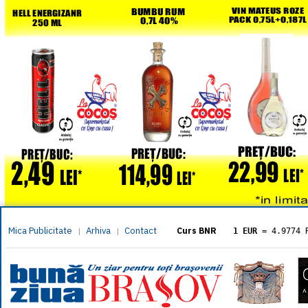
Mica Publicitate
Arhiva
Contact
|
|
Curs BNR
1 EUR
= 4.9774 
1 USD
= 4.3833 
1 GBP
= 5.8304 
1 XAU
= 464.461
1 AED
= 1.1933 
1 AUD
= 2.7957 
1 BGN
= 2.5449 