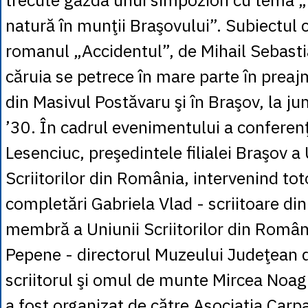
natură în munţii Braşovului”. Subiectul c
romanul „Accidentul”, de Mihail Sebasti
căruia se petrece în mare parte în prea
din Masivul Postăvaru şi în Braşov, la ju
’30. În cadrul evenimentului a conferenţ
Lesenciuc, preşedintele filialei Braşov a 
Scriitorilor din România, intervenind to
completări Gabriela Vlad - scriitoare di
membră a Uniunii Scriitorilor din Român
Pepene - directorul Muzeului Judeţean de
scriitorul şi omul de munte Mircea Noa
a fost organizat de către Asociaţia Carp