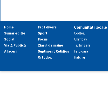
Comunitati locale
Home
Fapt divers
Sumar editie
Sport
Codlea
Social
Focus
Ghimbav
Viață Publică
Ziarul de mâine
Tarlungeni
Afaceri
Supliment Religios
Feldioara
Ortodox
Halchiu