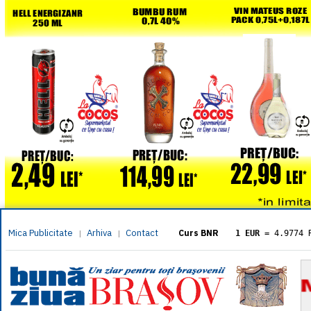
Mica Publicitate
Arhiva
Contact
|
|
Curs BNR
1 EUR
= 4.9774 
1 USD
= 4.3833 
1 GBP
= 5.8304 
1 XAU
= 464.461
1 AED
= 1.1933 
1 AUD
= 2.7957 
1 BGN
= 2.5449 