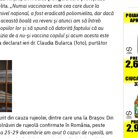
lita.
„Numai vaccinarea este cea care duce la
 nivel naţional, a fost eradicată poliomielita, dar dacă
această boală va reveni şi atunci am să întreb
 copiilor lor şi să spună că datorită faptului că au
izia de a nu-şi vaccina copilul şi acum acesta este
a declarat ieri dr. Claudia Bularca (foto), purtător
t din cauza rujeolei, dintre care una la Braşov. Din
lnăviri de rujeolă confirmate în România, peste
a 25-29 decembrie am avut 0 cazuri de rujeolă, am