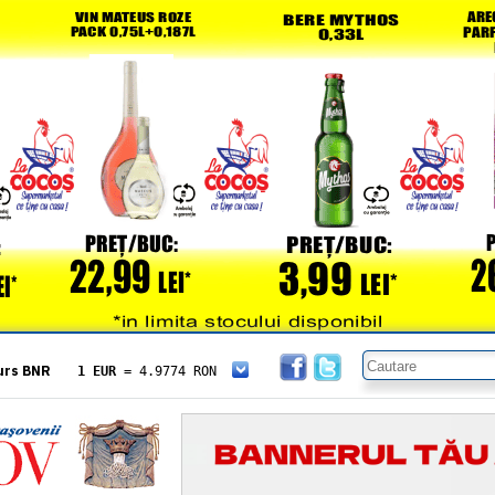
urs BNR
1 EUR
= 4.9774 RON
1 USD
= 4.3833 RON
1 GBP
= 5.8304 RON
1 XAU
= 464.4611 RON
1 AED
= 1.1933 RON
1 AUD
= 2.7957 RON
1 BGN
= 2.5449 RON