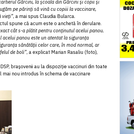
rtierul Gârcini, la şcoala din Gârcini şi copii şi
 rugăm pe părinţi să vină cu copiii la vaccinare,
 vieţi”
, a mai spus Claudia Bularca.
fectul spune că acum este o anchetă în derulare.
xact cât s-a plătit pentru conţinutul acelui panou.
l acelui panou este un atentat la siguranţa
 siguranţa sănătăţii celor care, în mod normal, ar
felul de boli”
, a explicat Marian Rasaliu (foto),
 DSP, braşovenii au la dispoziţie vaccinuri din toate
cel mai nou introdus în schema de vaccinare