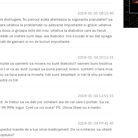
2018-01-05 08:16:40
pre distrugere, fix panoul acela atenteaza la siguranta populatiei? sa
ara uitativa la problemele cu adevarat importante si grave. uitativa
a doua zi groapa este din nou. uitativa la diabolicii care au facut
deti ce cratere sunt deja. aia diabolici. ma scuzati ei au dat spaga
pati de gainarii si nu de lucruri importante.
2018-01-04 20:16:31
nurile ca oamenii sa moara nu sunt diabolici? oameni buni trezitiva
avo l or ca au avut curajul sa puna panoul. bravo. suntem o tara inca
u sa taca pana la moarte. toti sunt desptepti si toti le stiu pe toate.
stre cu tot.
2018-01-04 14:51:15
Ar trebui sa va dati jos ochelarii aia de cal care ii purtati. Sa va
 99,99% sigur. Cred ca voi inota" PS. Olivia Steer nu e medic.
2018-01-04 09:41:45
pectul inainte de a lua orice medicament. De ce e interzis sa citesti
opilului?