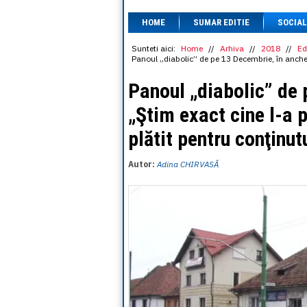
HOME
SUMAR EDITIE
SOCIAL
Sunteti aici:
Home
//
Arhiva
//
2018
//
Ed
Panoul „diabolic” de pe 13 Decembrie, în anchet
Panoul „diabolic” de 
„Ştim exact cine l-a 
plătit pentru conţinut
Autor:
Adina CHIRVASĂ