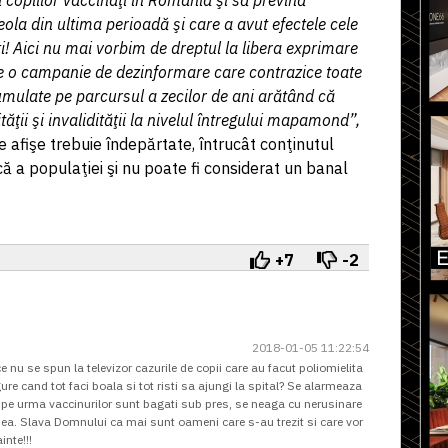
 copiilor vaccinaţi în România şi să prevină
eola din ultima perioadă şi care a avut efectele cele
! Aici nu mai vorbim de dreptul la libera exprimare
 de o campanie de dezinformare care contrazice toate
 cumulate pe parcursul a zecilor de ani arătând că
ţii şi invalidităţii la nivelul întregului mapamond”,
e afişe trebuie îndepărtate, întrucât conţinutul
ă a populaţiei şi nu poate fi considerat un banal
+7
-2
2018-01-05 11:22:54
ce nu se spun la televizor cazurile de copii care au facut poliomielita
e cand tot faci boala si tot risti sa ajungi la spital? Se alarmeaza
de pe urma vaccinurilor sunt bagati sub pres, se neaga cu nerusinare
mea. Slava Domnului ca mai sunt oameni care s-au trezit si care vor
nte!!!