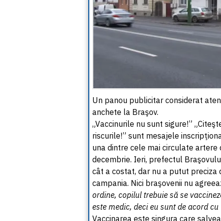
Un panou publicitar considerat aten
anchete la Braşov.
„Vaccinurile nu sunt sigure!” „Citeş
riscurile!” sunt mesajele inscripţi
una dintre cele mai circulate artere
decembrie. Ieri, prefectul Braşovulu
cât a costat, dar nu a putut preciza 
campania. Nici braşovenii nu agree
ordine, copilul trebuie să se vaccinez
este medic, deci eu sunt de acord cu
Vaccinarea este singura care salveaz