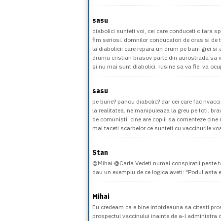
sasu
diabolici sunteti voi, cei care conduceti o tara s
fim seriosi. domnilor conducatori de oras si de t
la diabolicii care repara un drum pe bani grei si 
drumu cristian brasov parte din aurostrada sa ve
si nu mai sunt diabolici. rusine sa va fie. va ocu
sasu
pe bune? panou diabolic? dar cei care fac nvacci
la realitatea. ne manipuleaza la greu pe toti. br
de comunisti. cine are copiii sa comenteze cine n
mai taceti scarbelor ce sunteti cu vaccinurile voa
Stan
@Mihai @Carla Vedeti numai conspiratii peste tot. 
dau un exemplu de ce logica aveti: "Podul asta e
Mihai
Eu credeam ca e bine intotdeauna sa citesti pros
prospectul vaccinului inainte de a-l administra c