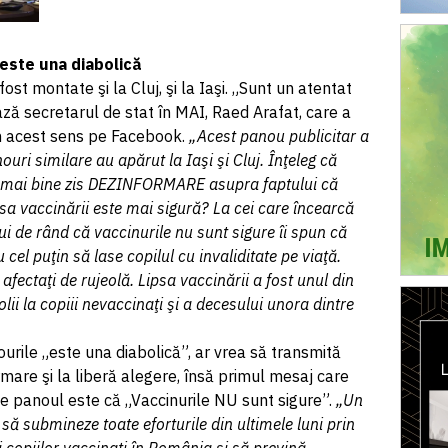
 este una diabolică
ost montate şi la Cluj, şi la Iaşi. „Sunt un atentat
ză secretarul de stat în MAI, Raed Arafat, care a
n acest sens pe Facebook.
„Acest panou publicitar a
uri similare au apărut la Iaşi şi Cluj. Înţeleg că
 mai bine zis DEZINFORMARE asupra faptului că
psa vaccinării este mai sigură? La cei care încearcă
i de rând că vaccinurile nu sunt sigure îi spun că
 cel puţin să lase copilul cu invaliditate pe viaţă.
 afectaţi de rujeolă. Lipsa vaccinării a fost unul din
lii la copiii nevaccinaţi şi a decesului unora dintre
urile „este una diabolică”, ar vrea să transmită
rmare şi la liberă alegere, însă primul mesaj care
te panoul este că „Vaccinurile NU sunt sigure”.
„Un
e să submineze toate eforturile din ultimele luni prin