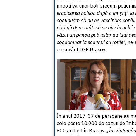
împotriva unor boli precum poliomie
eradicarea bolilor, după cum ştiţi, la
continuăm să nu ne vaccinăm copiii, 
părinţii doar atât: să se uite în ochii
văzut un panou publicitar au luat dec
condamnat la scaunul cu rotile”
, ne-
de cuvânt DSP Braşov.
În anul 2017, 37 de persoane au muri
cele peste 10.000 de cazuri de îmbo
800 au fost în Braşov.
„În săptămân