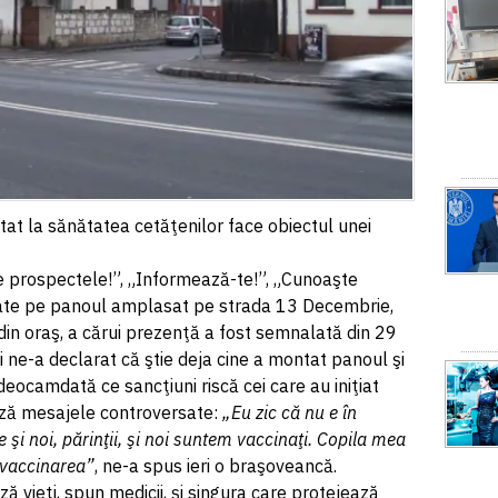
tat la sănătatea cetăţenilor face obiectul unei
te prospectele!”, „Informează-te!”, „Cunoaşte
onate pe panoul amplasat pe strada 13 Decembrie,
 din oraş, a cărui prezenţă a fost semnalată din 29
i ne-a declarat că ştie deja cine a montat panoul şi
deocamdată ce sancţiuni riscă cei care au iniţiat
ază mesajele controversate:
„Eu zic că nu e în
e şi noi, părinţii, şi noi suntem vaccinaţi. Copila mea
 vaccinarea”
, ne-a spus ieri o braşoveancă.
ă vieţi, spun medicii, şi singura care protejează