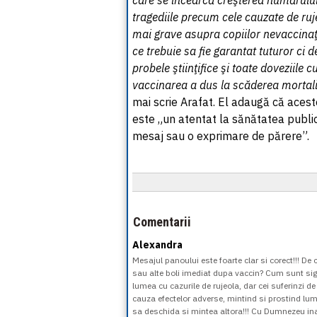
care se încearcă creşterea numărului
tragediile precum cele cauzate de ruj
mai grave asupra copiilor nevaccinaţi
ce trebuie sa fie garantat tuturor ci
probele ştiinţifice şi toate doveziile
vaccinarea a dus la scăderea mortalită
mai scrie Arafat. El adaugă că acest
este „un atentat la sănătatea public
mesaj sau o exprimare de părere”.
Comentarii
Alexandra
Mesajul panoului este foarte clar si corect!!! De 
sau alte boli imediat dupa vaccin? Cum sunt sigur
lumea cu cazurile de rujeola, dar cei suferinzi 
cauza efectelor adverse, mintind si prostind lu
sa deschida si mintea altora!!! Cu Dumnezeu inai