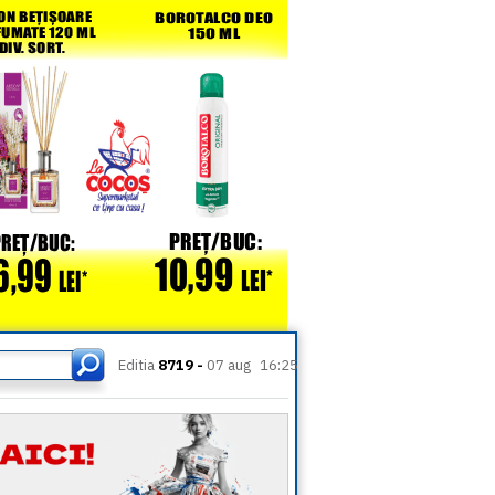
Editia
8719 -
07 aug
16:25