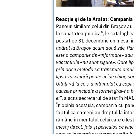
Reacţie şi de la Arafat: Campania
Panouri similare celui din Braşov au f
la sănătatea publică”, le cataloghea
postat pe 31 decembrie un mesaj î
apărut la Braşov acum două zile. Pano
este o campanie de «informare» sau
vaccinurile «nu sunt sigure». Oare li
prin orice metodă să transmită omulu
lipsa vaccinării poate ucide chiar, sau
Uitaţi-vă la ce s-a întâmplat cu copiii
cauzele principale a formei grave a bo
ei”
, a scris secretarul de stat în MAI.
În opinia acestuia, campania cu pano
faptul că oamenii au dreptul la info
rămâne în mentalul celui care citeş
mesaj direct, fals şi periculos ce vin