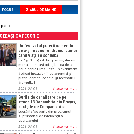
FOCUS
ZIARUL DE MÂINE
ui panou”
ACEEAȘI CATEGORIE
Un festival al puterii oamenilor
de a-şi reconstrui drumul atunci
când viaţa se schimbă
În 7 şi 8 august, braşovenii, dar nu
numai, sunt aşteptaţi la cea de-a
doua ediţie Bima Fest, un eveniment
dedicat incluziunii, autonomiei şi
puterii oamenilor de a-şi reconstrui
drumul[...]
2026-08-06
citeste mai mult
Gurile de canalizare de pe
strada 13 Decembrie din Braşov,
curăţate de Compania Apa
Lucrările fac parte din programul
săptămânal de intervenţii al
operatorului
2026-08-06
citeste mai mult