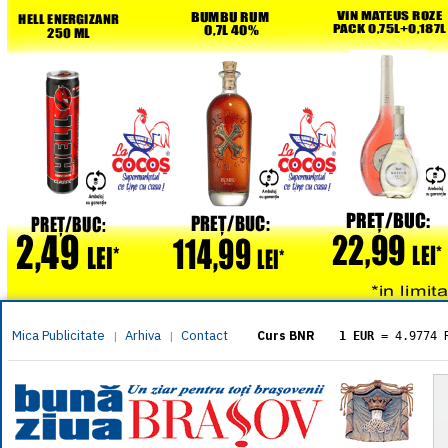
Mica Publicitate
Arhiva
Contact
|
|
Curs BNR
1 EUR
= 4.9774 
1 USD
= 4.3833 
1 GBP
= 5.8304 
1 XAU
= 464.461
1 AED
= 1.1933 
1 AUD
= 2.7957 
1 BGN
= 2.5449 