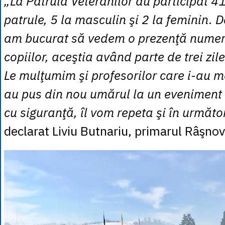
„La Patrula Veteranilor au participat 41 
patrule, 5 la masculin şi 2 la feminin.
am bucurat să vedem o prezenţă numer
copiilor, aceştia având parte de trei zile
Le mulţumim şi profesorilor care i-au mo
au pus din nou umărul la un eveniment r
cu siguranţă, îl vom repeta şi în următor
declarat Liviu Butnariu, primarul Râşnov