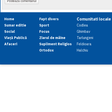
Postează comentariul
Comunitati locale
Home
Fapt divers
Sumar editie
Sport
Codlea
Social
Focus
Ghimbav
Viață Publică
Ziarul de mâine
Tarlungeni
Afaceri
Supliment Religios
Feldioara
Ortodox
Halchiu