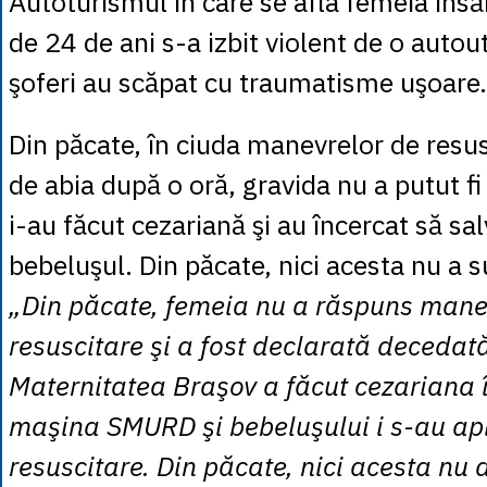
Autoturismul în care se afla femeia însă
de 24 de ani s-a izbit violent de o autouti
şoferi au scăpat cu traumatisme uşoare.
Din păcate, în ciuda manevrelor de resus
de abia după o oră, gravida nu a putut fi
i-au făcut cezariană şi au încercat să s
bebeluşul. Din păcate, nici acesta nu a s
„Din păcate, femeia nu a răspuns mane
resuscitare şi a fost declarată decedat
Maternitatea Braşov a făcut cezariana î
maşina SMURD şi bebeluşului i s-au ap
resuscitare. Din păcate, nici acesta nu a