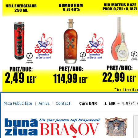
Mica Publicitate
Arhiva
Contact
|
|
Curs BNR
1 EUR
= 4.9774 
1 USD
= 4.3833 
1 GBP
= 5.8304 
1 XAU
= 464.461
1 AED
= 1.1933 
1 AUD
= 2.7957 
1 BGN
= 2.5449 