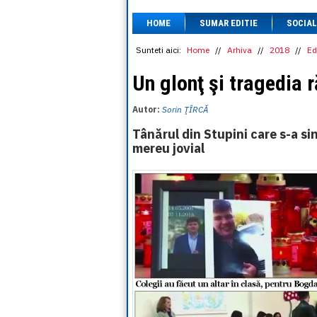
HOME
SUMAR EDITIE
SOCIAL
Sunteti aici:
Home
//
Arhiva
//
2018
//
Ed
Un glonţ şi tragedia 
Autor:
Sorin ŢÎRCĂ
Tânărul din Stupini care s-a sin
mereu jovial