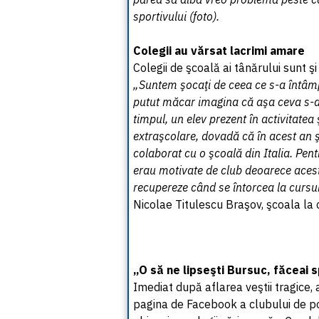
sportivului (foto).
Colegii au vărsat lacrimi amare
Colegii de şcoală ai tânărului sunt şi
„Suntem şocaţi de ceea ce s-a întâmp
putut măcar imagina că aşa ceva s-ar
timpul, un elev prezent în activitatea ş
extraşcolare, dovadă că în acest an ş
colaborat cu o şcoală din Italia. Pen
erau motivate de club deoarece acest
recupereze când se întorcea la cursu
Nicolae Titulescu Braşov, şcoala la
„O să ne lipseşti Bursuc, făceai 
Imediat după aflarea veştii tragice
pagina de Facebook a clubului de p