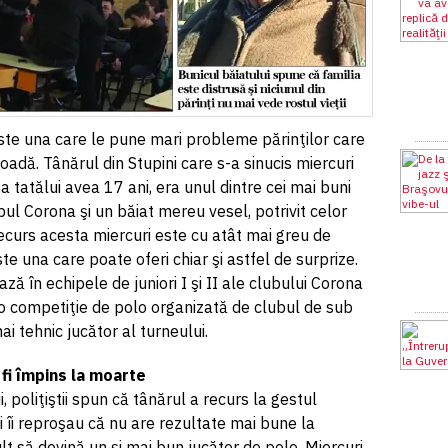
este una care le pune mari probleme părinţilor care
oadă. Tânărul din Stupini care s-a sinucis miercuri
tatălui avea 17 ani, era unul dintre cei mai buni
bul Corona şi un băiat mereu vesel, potrivit celor
recurs acesta miercuri este cu atât mai greu de
te una care poate oferi chiar şi astfel de surprize.
în echipele de juniori I şi II ale clubului Corona
 o competiţie de polo organizată de clubul de sub
i tehnic jucător al turneului.
r fi împins la moarte
, poliţiştii spun că tânărul a recurs la gestul
i îi reproşau că nu are rezultate mai bune la
lt să devină un şi mai bun jucător de polo. Miercuri