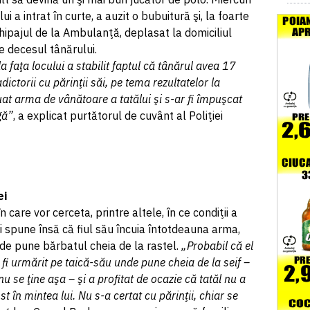
i a intrat în curte, a auzit o bubuitură şi, la foarte
Echipajul de la Ambulanţă, deplasat la domiciliul
e decesul tânărului.
 faţa locului a stabilit faptul că tânărul avea 17
dictorii cu părinţii săi, pe tema rezultatelor la
 luat arma de vânătoare a tatălui şi s-ar fi împuşcat
gă”
, a explicat purtătorul de cuvânt al Poliţiei
ei
n care vor cerceta, printre altele, în ce condiţii a
i spune însă că fiul său încuia întotdeauna arma,
unde pune bărbatul cheia de la rastel.
„Probabil că el
 fi urmărit pe taică-său unde pune cheia de la seif –
nu se ţine aşa – şi a profitat de ocazie că tatăl nu a
t în mintea lui. Nu s-a certat cu părinţii, chiar se