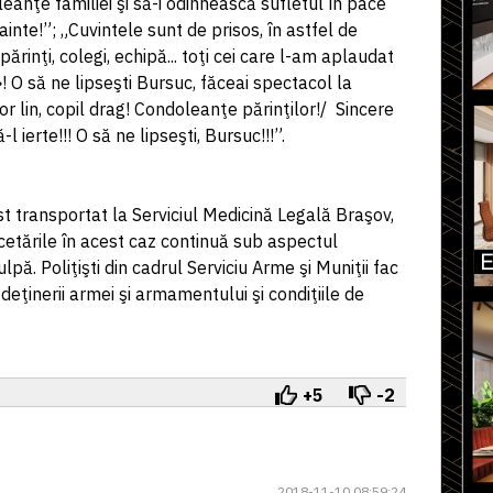
eanţe familiei şi să-i odihnească sufletul în pace
ainte!”; „Cuvintele sunt de prisos, în astfel de
inţi, colegi, echipă... toţi cei care l-am aplaudat
»! O să ne lipseşti Bursuc, făceai spectacol la
or lin, copil drag! Condoleanţe părinţilor!/ Sincere
ierte!!! O să ne lipseşti, Bursuc!!!”.
st transportat la Serviciul Medicină Legală Braşov,
rcetările în acest caz continuă sub aspectul
culpă. Poliţişti din cadrul Serviciu Arme şi Muniţii fac
i deţinerii armei şi armamentului şi condiţiile de
+5
-2
2018-11-10 08:59:24