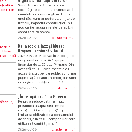
digitală a realităţii din teren
Simulări ce vor fi posibile: ce
localităţi, terenuri sau drumuri ar fi
inundate în urma creşterii debitului
unui râu, cum ar perturba un şantier
traficul, impactul construcţiei unui
nou cartier asupra reţelei de apă şi
canalizare existente
2026-08-07
citeste mai mult
De la rock la jazz şi blues:
Braşovul schimbă vibe-ul
Jazz & Blues Festival în 7 locaţii din
oraş, anul acesta fără sprijin
financiar de la CJ sau Primărie. Din
această cauză, evenimentele cu
acces gratuit pentru public sunt mai
puţine faţă de anii anteriori, dar sunt
în programul ediţiei cu nr. 14
2026-08-06
citeste mai mult
„Întrerupătorul”, la Guvern
Pentru a reduce cât mai mult
presiunea asupra sistemului
energetic, Guvernul pregăteşte
limitarea obligatorie a consumului
de energie în cazul companiilor care
utilizează cantităţi mari[...]
2026-08-06
citeste mai mult