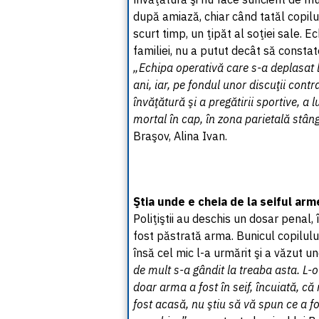
după amiază, chiar când tatăl copilulu
scurt timp, un ţipăt al soţiei sale. 
familiei, nu a putut decât să constat
„Echipa operativă care s-a deplasat la
ani, iar, pe fondul unor discuţii contra
învăţătură şi a pregătirii sportive, a
mortal în cap, în zona parietală stân
Braşov, Alina Ivan.
Ştia unde e cheia de la seiful arm
Poliţiştii au deschis un dosar penal, î
fost păstrată arma. Bunicul copilulu
însă cel mic l-a urmărit şi a văzut 
de mult s-a gândit la treaba asta. L-o
doar arma a fost în seif, încuiată, că 
fost acasă, nu ştiu să vă spun ce a fos