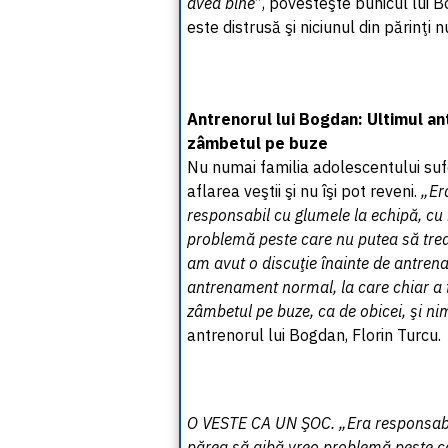
avea bine”
, povesteşte bunicul lui 
este distrusă şi niciunul din părinţi n
Antrenorul lui Bogdan: Ultimul a
zâmbetul pe buze
Nu numai familia adolescentului suferă
aflarea veştii şi nu îşi pot reveni.
„Era
responsabil cu glumele la echipă, cu 
problemă peste care nu putea să trea
am avut o discuţie înainte de antren
antrenament normal, la care chiar a t
zâmbetul pe buze, ca de obicei, şi ni
antrenorul lui Bogdan, Florin Turcu.
O VESTE CA UN ŞOC. „Era responsabil 
părea să aibă vreo problemă peste c