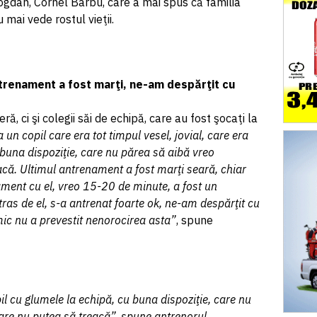
Bogdan, Cornel Barbu, care a mai spus că familia
u mai vede rostul vieţii.
ntrenament a fost marţi, ne-am despărţit cu
, ci şi colegii săi de echipă, care au fost şocaţi la
 un copil care era tot timpul vesel, jovial, care era
buna dispoziţie, care nu părea să aibă vreo
că. Ultimul antrenament a fost marţi seară, chiar
ament cu el, vreo 15-20 de minute, a fost un
ras de el, s-a antrenat foarte ok, ne-am despărţit cu
mic nu a prevestit nenorocirea asta”
, spune
cu glumele la echipă, cu buna dispoziţie, care nu
are nu putea să treacă”, spune antrenorul