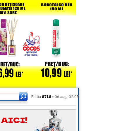
Editia
8718 -
06 aug
02:05