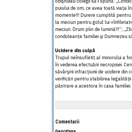
obişnuiau colegii să-i spună: „Condol
puiului de om, ce avea toată viaţa în
momente!!! Durere cumplită pentru păr
la meciuri pentru golul lui «înfiletat
meciuri. Drum plin de lumină!!!”; „Zb
condoleanţe familiei şi Dumnezeu să-l 
Ucidere din culpă
Trupul neînsufletiţ al minorului a fo
în vederea efectuării necropsiei. Ce
săvârşirii infracţiunii de ucidere din 
verificări pentru stabilirea legalităţi
păstrare a acestora în casa familiei.
Comentarii
Georgiana