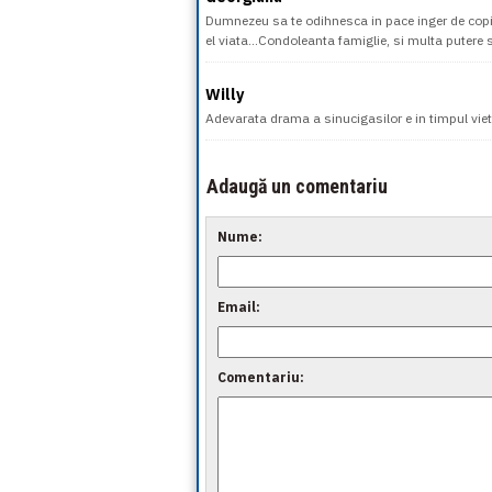
Dumnezeu sa te odihnesca in pace inger de copil 
el viata...Condoleanta famiglie, si multa putere 
Willy
Adevarata drama a sinucigasilor e in timpul vieti
Adaugă un comentariu
Nume:
Email:
Comentariu: