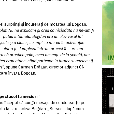
 ei surprinşi şi îndureraţi de moartea lui Bogdan.
lat! Nu ne explicăm şi cred că niciodată nu ne-am fi
 putea întâmpla. Bogdan era un elev vesel tot
colii şi a clasei, se implica mereu în activităţile
colar a fost implicat într-un proiect în care am
tru că practica polo, avea absenţe de la şcoală, dar
ea erau atunci când participa la turnee şi reuşea să
ri”
, spune Carmen Drăgan, director adjunct CN
 care învăţa Bogdan.
spectacol la meciuri”
, au început să curgă mesaje de condoleanţe pe
olo la care activa Bogdan, „Bursuc” după cum