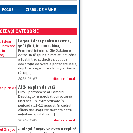
FOCUS
ZIARUL DE MÂINE
ACEEAȘI CATEGORIE
Legea-i doar pentru neveste,
şefii ţării, în concubinaj
Premierul interimar Ilie Bolojan a
evitat un răspuns direct atunci când
a fost întrebat dacă va publica
declaraţia de avere a partenerei sale,
după ce preşedintele Nicuşor Dan a
făcut[...]
2026-08-07
citeste mai mult
Al 2-lea plen de vară
Biroul permanent al Camerei
Deputaţilor a aprobat convocarea
unei sesiuni extraordinare în
perioada 11-12 august, în cadrul
căreia deputaţii vor dezbate patru
iniţiative legislative:[...]
2026-08-07
citeste mai mult
Judeţul Braşov va avea o replică