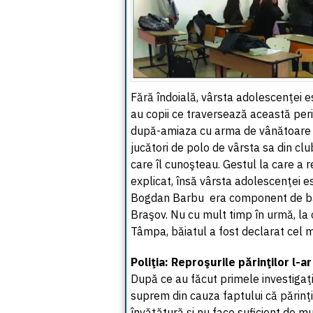
Fără îndoială, vârsta adolescenţei 
au copii ce traversează această peri
după-amiaza cu arma de vânătoare a 
jucători de polo de vârsta sa din clu
care îl cunoşteau. Gestul la care a 
explicat, însă vârsta adolescenţei es
Bogdan Barbu era component de bază 
Braşov. Nu cu mult timp în urmă, la
Tâmpa, băiatul a fost declarat cel ma
Poliţia: Reproşurile părinţilor l-a
După ce au făcut primele investigaţii
suprem din cauza faptului că părinţi
învăţătură şi nu face suficient de mu