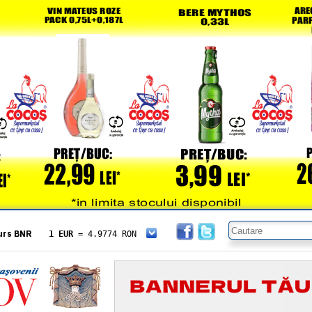
urs BNR
1 EUR
= 4.9774 RON
1 USD
= 4.3833 RON
1 GBP
= 5.8304 RON
1 XAU
= 464.4611 RON
1 AED
= 1.1933 RON
1 AUD
= 2.7957 RON
1 BGN
= 2.5449 RON