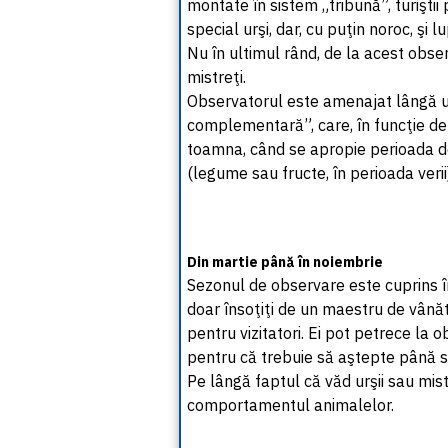
montate în sistem „tribună”, turiştii
special urşi, dar, cu puţin noroc, şi l
Nu în ultimul rând, de la acest observa
mistreţi.
Observatorul este amenajat lângă un
complementară”, care, în funcţie de
toamna, când se apropie perioada d
(legume sau fructe, în perioada verii
Din martie până în noiembrie
Sezonul de observare este cuprins înt
doar însoţiţi de un maestru de vânăto
pentru vizitatori. Ei pot petrece la 
pentru că trebuie să aştepte până se
Pe lângă faptul că văd urşii sau mistre
comportamentul animalelor.