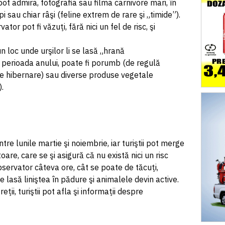
 pot admira, fotografia sau filma carnivore mari, în
upi sau chiar râşi (feline extrem de rare şi „timide”).
tor pot fi văzuţi, fără nici un fel de risc, şi
 loc unde urşilor li se lasă „hrană
 perioada anului, poate fi porumb (de regulă
e hibernare) sau diverse produse vegetale
).
re lunile martie şi noiembrie, iar turiştii pot merge
are, care se şi asigură că nu există nici un risc
observator câteva ore, cât se poate de tăcuţi,
 lasă liniştea în pădure şi animalele devin active.
ţii, turiştii pot afla şi informaţii despre