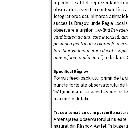
repede. De altfel, reprezentantul oc
observator a venit în contextul în c
fotografierea sau filmarea animalelor
succes la Braşov, unde Regia Locală
observare a urşilor
. „Având în veder
vânătoarea de urşi este interzisă, am
pasiunea pentru observarea faunei săl
turiştilor va fi mai mare decât «capa
amenajarea unuia nou ”,
a declarat 
Specificul Râşnov
Potrivit feed-back-ului primit de la v
puncte forte ale observatorului de 
înălţime mare, iar acest aspect este
mai multe detalii.
Trasee tematice ca în parcurile natur
Amenajarea observatorului nu este s
natural din Râşnov. Astfel, în buget