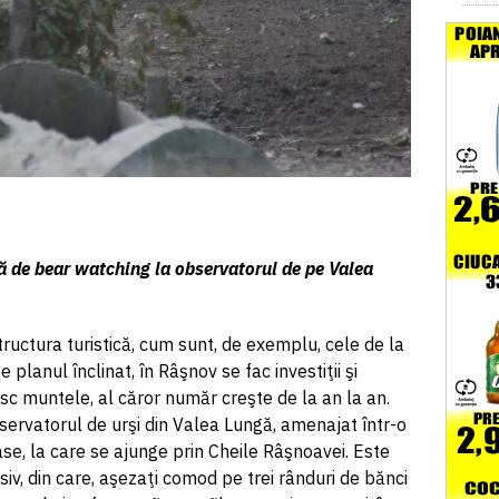
ră de bear watching la observatorul de pe Valea
structura turistică, cum sunt, de exemplu, cele de la
pe planul înclinat, în Râşnov se fac investiţii şi
esc muntele, al căror număr creşte de la an la an.
observatorul de urşi din Valea Lungă, amenajat într-o
se, la care se ajunge prin Cheile Râşnoavei. Este
v, din care, aşezaţi comod pe trei rânduri de bănci