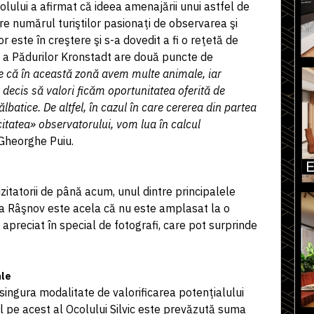
olului a afirmat că ideea amenajării unui astfel de
are numărul turiştilor pasionaţi de observarea şi
 este în creştere şi s-a dovedit a fi o reţetă de
 a Pădurilor Kronstadt are două puncte de
e că în această zonă avem multe animale, iar
 decis să valori ficăm oportunitatea oferită de
batice. De altfel, în cazul în care cererea din partea
citatea» observatorului, vom lua în calcul
Gheorghe Puiu.
izitatorii de până acum, unul dintre principalele
la Râşnov este acela că nu este amplasat la o
 apreciat în special de fotografi, care pot surprinde
ale
ingura modalitate de valorificarea potenţialului
ul pe acest al Ocolului Silvic este prevăzută suma