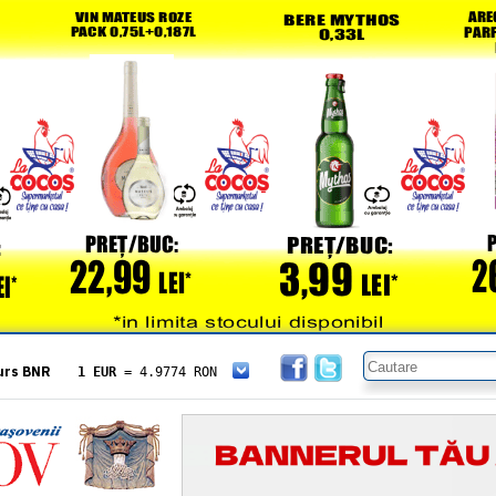
urs BNR
1 EUR
= 4.9774 RON
1 USD
= 4.3833 RON
1 GBP
= 5.8304 RON
1 XAU
= 464.4611 RON
1 AED
= 1.1933 RON
1 AUD
= 2.7957 RON
1 BGN
= 2.5449 RON