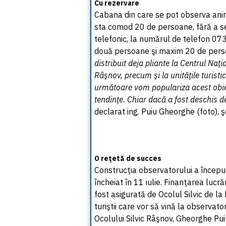
Cu rezervare
Cabana din care se pot observa anima
sta comod 20 de persoane, fără a se
telefonic, la numărul de telefon 07
două persoane şi maxim 20 de pers
distribuit deja pliante la Centrul Na
Râşnov, precum şi la unităţile turisti
următoare vom populariza acest obiec
tendinţe. Chiar dacă a fost deschis de
declarat ing. Puiu Gheorghe (foto), ş
O reţetă de succes
Construcţia observatorului a început 
încheiat în 11 iulie. Finanţarea lucrăr
fost asigurată de Ocolul Silvic de la
turiştii care vor să vină la observat
Ocolului Silvic Râşnov, Gheorghe Pui