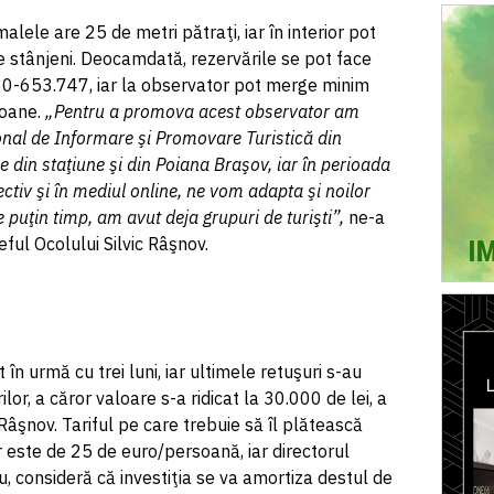
lele are 25 de metri pătraţi, iar în interior pot
 stânjeni. Deocamdată, rezervările se pot face
30-653.747, iar la observator pot merge minim
oane.
„Pentru a promova acest observator am
ţional de Informare şi Promovare Turistică din
ce din staţiune şi din Poiana Braşov, iar în perioada
tiv şi în mediul online, ne vom adapta şi noilor
 puţin timp, am avut deja grupuri de turişti”,
ne-a
eful Ocolului Silvic Râşnov.
în urmă cu trei luni, iar ultimele retuşuri s-au
ilor, a căror valoare s-a ridicat la 30.000 de lei, a
 Râşnov. Tariful pe care trebuie să îl plătească
or este de 25 de euro/persoană, iar directorul
u, consideră că investiţia se va amortiza destul de