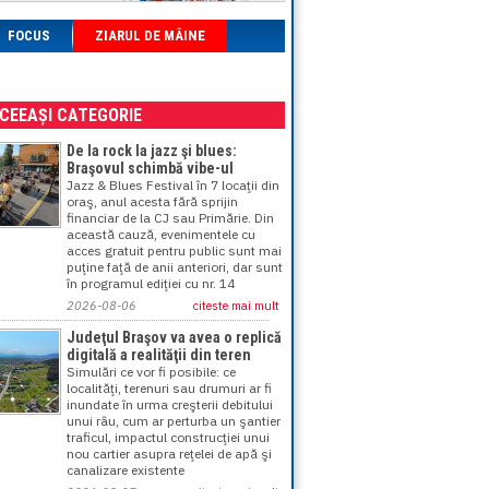
FOCUS
ZIARUL DE MÂINE
ACEEAȘI CATEGORIE
De la rock la jazz şi blues:
Braşovul schimbă vibe-ul
Jazz & Blues Festival în 7 locaţii din
oraş, anul acesta fără sprijin
financiar de la CJ sau Primărie. Din
această cauză, evenimentele cu
acces gratuit pentru public sunt mai
puţine faţă de anii anteriori, dar sunt
în programul ediţiei cu nr. 14
2026-08-06
citeste mai mult
Judeţul Braşov va avea o replică
digitală a realităţii din teren
Simulări ce vor fi posibile: ce
localităţi, terenuri sau drumuri ar fi
inundate în urma creşterii debitului
unui râu, cum ar perturba un şantier
traficul, impactul construcţiei unui
nou cartier asupra reţelei de apă şi
canalizare existente