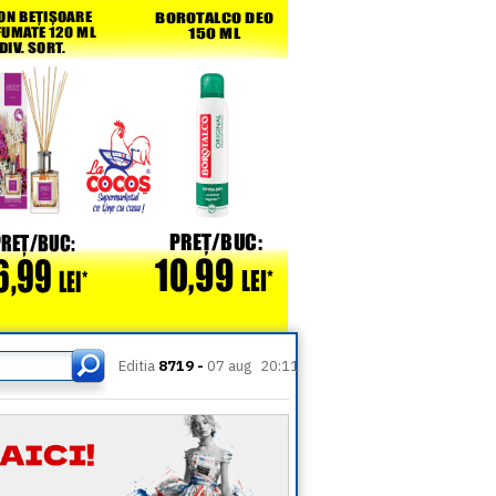
Editia
8719 -
07 aug
20:11