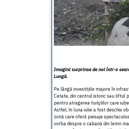
Imagini surprinse de noi într-o sea
Lungă.
Pe lângă investiţiile majore în infra
Cetate, din centrul istoric sau liftul 
pentru atragerea turiştilor care iub
Astfel, în luna iulie a fost deschis 
zonă care oferă peisaje spectaculoa
vorba despre o cabană din lemn masi