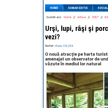
HOME
SUMAR EDITIE
SOCIAL
Sunteti aici:
Home
//
Arhiva
//
2017
//
Ed
Urşi, lupi, râşi şi porc
vezi?
Autor:
Radu COLȚEA
O nouă atracţie pe harta turist
amenajat un observator de unde
văzute în mediul lor natural