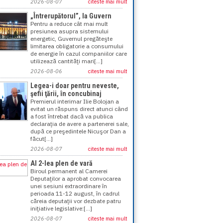
2026-08-07
citeste mai mult
„Întrerupătorul”, la Guvern
Pentru a reduce cât mai mult
presiunea asupra sistemului
energetic, Guvernul pregăteşte
limitarea obligatorie a consumului
de energie în cazul companiilor care
utilizează cantităţi mari[...]
2026-08-06
citeste mai mult
Legea-i doar pentru neveste,
şefii ţării, în concubinaj
Premierul interimar Ilie Bolojan a
evitat un răspuns direct atunci când
a fost întrebat dacă va publica
declaraţia de avere a partenerei sale,
după ce preşedintele Nicuşor Dan a
făcut[...]
2026-08-07
citeste mai mult
Al 2-lea plen de vară
Biroul permanent al Camerei
Deputaţilor a aprobat convocarea
unei sesiuni extraordinare în
perioada 11-12 august, în cadrul
căreia deputaţii vor dezbate patru
iniţiative legislative:[...]
2026-08-07
citeste mai mult