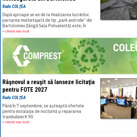
Radu COLŢEA
După aproape un an de la finalizarea lucrărilor,
parcarea multietajată de tip „park and ride” din
Bartolomeu (lângă Sala Polivalentă) este, în
continuare, închisă.[...]
» citeste mai mult
Râşnovul a reuşit să lanseze licitaţia
pentru FOTE 2027
Radu COLŢEA
Până în 7 septembrie, se aşteaptă ofertele
pentru instalaţia de nocturnă şi repararea
trambulinei K 90
» citeste mai mult