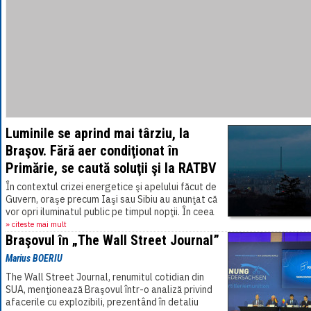
Luminile se aprind mai târziu, la
Braşov. Fără aer condiţionat în
Primărie, se caută soluţii şi la RATBV
În contextul crizei energetice şi apelului făcut de
Guvern, oraşe precum Iaşi sau Sibiu au anunţat că
vor opri iluminatul public pe timpul nopţii. În ceea
ce priveşte municipiul Braşov,[...]
» citeste mai mult
Braşovul în „The Wall Street Journal”
Marius BOERIU
The Wall Street Journal, renumitul cotidian din
SUA, menţionează Braşovul într-o analiză privind
afacerile cu explozibili, prezentând în detaliu