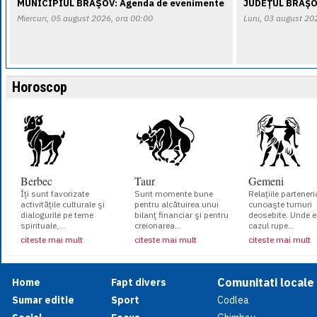
MUNICIPIUL BRAŞOV: Agenda de evenimente
JUDEȚUL BRAȘO
Miercuri, 05 august 2026, ora 00:00
Luni, 03 august 20
Horoscop
Berbec
Taur
Gemeni
Îţi sunt favorizate
Sunt momente bune
Relaţiile parteneri
activităţile culturale şi
pentru alcătuirea unui
cunoaşte turnuri
dialogurile pe teme
bilanţ financiar şi pentru
deosebite. Unde e
spirituale,...
creionarea...
cazul rupe...
citeste mai mult
citeste mai mult
citeste mai mult
Comunitati locale
Home
Fapt divers
Sumar editie
Sport
Codlea