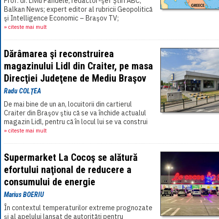
Prof. dr. Liviu Pandele, redactor-şef Ştiri ABC;
Balkan News; expert editor al rubricii Geopolitică
şi Intelligence Economic – Braşov TV;
Strategikon; Carpatia Jurnal; KAmKam Media
» citeste mai mult
News, Londra[...]
Dărâmarea şi reconstruirea
magazinului Lidl din Craiter, pe masa
Direcţiei Judeţene de Mediu Braşov
Radu COLŢEA
De mai bine de un an, locuitorii din cartierul
Craiter din Braşov ştiu că se va închide actualul
magazin Lidl, pentru că în locul lui se va construi
un noi magazin. Momentul în[...]
» citeste mai mult
Supermarket La Cocoş se alătură
efortului naţional de reducere a
consumului de energie
Marius BOERIU
În contextul temperaturilor extreme prognozate
şi al apelului lansat de autorităţi pentru