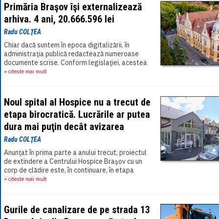
Primăria Braşov îşi externalizează
arhiva. 4 ani, 20.666.596 lei
Radu COLŢEA
Chiar dacă suntem în epoca digitalizării, în
administraţia publică redactează numeroase
documente scrise. Conform legislaţiei, acestea
trebuie arhivate şi depozitate pentru o perioadă,
» citeste mai mult
[...]
Noul spital al Hospice nu a trecut de
etapa birocratică. Lucrările ar putea
dura mai puţin decât avizarea
Radu COLŢEA
Anunţat în prima parte a anului trecut, proiectul
de extindere a Centrului Hospice Braşov cu un
corp de clădire este, în continuare, în etapa
birocratică. Din momentul anunţului[...]
» citeste mai mult
Gurile de canalizare de pe strada 13