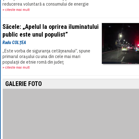
reducerea voluntară a consumului de energie
electrică, Supermarket La Cocoş a anunţat
» citeste mai mult
miercuri,[...]
Săcele: „Apelul la oprirea iluminatului
public este unul populist”
Radu COLŢEA
„Este vorba de siguranţa cetăţeanului”, spune
primarul oraşului cu una din cele mai mari
populaţii de etnie romă din judeţ
» citeste mai mult
GALERIE FOTO