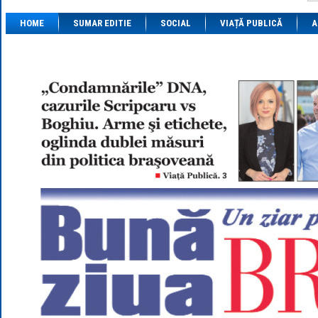
1 BRL
= 0.7714 
HOME
SUMAR EDITIE
SOCIAL
VIAȚĂ PUBLICĂ
1 CAD
= 3.1559 
A
1 CHF
= 5.2813 
1 CNY
= 0.6015 
1 CZK
= 0.1993 
1 DKK
= 0.6668 
1 EGP
= 0.0860 
1 HUF
= 1.2223 
1 INR
= 0.0513 
1 JPY
= 3.0556 
1 KRW
= 0.3047 
1 MDL
= 0.2538 
1 MXN
= 0.2227 
1 NOK
= 0.4191 
1 NZD
= 2.6097 
1 PLN
= 1.1646 
1 RSD
= 0.0425 
1 RUB
= 0.0530 
1 SEK
= 0.4526 
1 TRY
= 0.1141 
1 UAH
= 0.1048 
1 XDR
= 5.9383 
1 ZAR
= 0.2318 