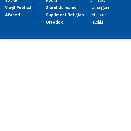
Social
Focus
Ghimbav
Viață Publică
Ziarul de mâine
Tarlungeni
Afaceri
Supliment Religios
Feldioara
Ortodox
Halchiu