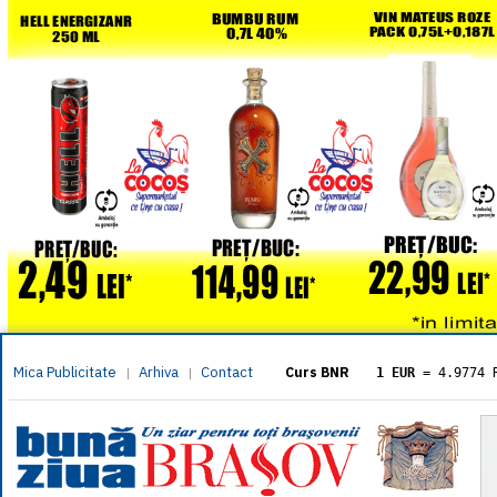
Mica Publicitate
Arhiva
Contact
|
|
Curs BNR
1 EUR
= 4.9774 
1 USD
= 4.3833 
1 GBP
= 5.8304 
1 XAU
= 464.461
1 AED
= 1.1933 
1 AUD
= 2.7957 
1 BGN
= 2.5449 