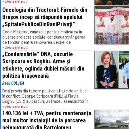
înţelegerea NATO-România-Germania,[...]
» citeste mai mult
Oncologia din Tractorul: Firmele din
Braşov încep să răspundă apelului
„SpitalePubliceDinBaniPrivaţi”
Codin Maticiuc, cunoscut pentru implicarea în
diverse proiecte sociale, contiunuă strângerea
de fonduri pentru renovarea Secţiei de
Oncologie, din cadrul Spitalului Judeţean Braşov,
» citeste mai mult
care[...]
„Condamnările” DNA, cazurile
Scripcaru vs Boghiu. Arme şi
etichete, oglinda dublei măsuri din
politica braşoveană
Radu COLŢEA
Deşi provin din tabere politice aflate de ani buni
în conflict, George Scripcaru (PNL) şi Flavia
Boghiu (USR) au parcurs un traseu asemănător în
justiţie. Ambii au fost anchetaţi de[...]
» citeste mai mult
140.136 lei + TVA, pentru mentenanţa
mai multor instalaţii de la parcarea
neinaugurată din Bartolomeu