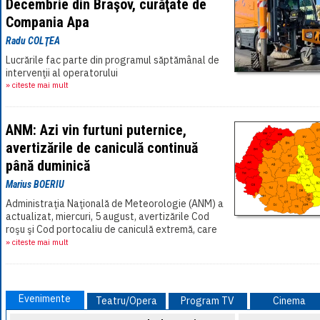
Decembrie din Braşov, curăţate de
Compania Apa
Radu COLŢEA
Lucrările fac parte din programul săptămânal de
intervenţii al operatorului
» citeste mai mult
ANM: Azi vin furtuni puternice,
avertizările de caniculă continuă
până duminică
Marius BOERIU
Administraţia Naţională de Meteorologie (ANM) a
actualizat, miercuri, 5 august, avertizările Cod
roşu şi Cod portocaliu de caniculă extremă, care
vor fi valabile în cea mai mare parte a[...]
» citeste mai mult
Evenimente
Teatru/Opera
Program TV
Cinema