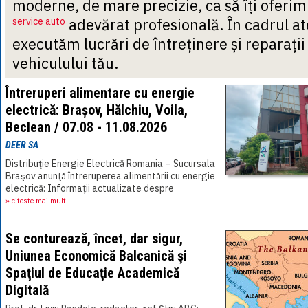
moderne, de mare precizie, ca să îți oferim
service auto
adevărat profesională. În cadrul at
executăm lucrări de întreținere și reparați
vehiculului tău.
Întreruperi alimentare cu energie
electrică: Brașov, Hălchiu, Voila,
Beclean / 07.08 - 11.08.2026
DEER SA
Distribuţie Energie Electrică Romania – Sucursala
Braşov anunţă întreruperea alimentării cu energie
electrică: Informații actualizate despre
întreruperile planificate[...]
» citeste mai mult
Se conturează, încet, dar sigur,
Uniunea Economică Balcanică şi
Spaţiul de Educaţie Academică
Digitală