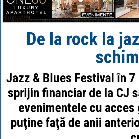
De la rock la ja
schim
Jazz & Blues Festival în 7 
sprijin financiar de la CJ
evenimentele cu acces g
puţine faţă de anii anterio
c