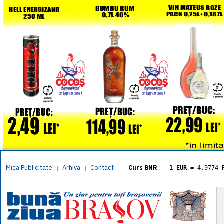
Mica Publicitate
Arhiva
Contact
|
|
Curs BNR
1 EUR
= 4.9774 
1 USD
= 4.3833 
1 GBP
= 5.8304 
1 XAU
= 464.461
1 AED
= 1.1933 
1 AUD
= 2.7957 
1 BGN
= 2.5449 