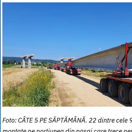
Foto: CÂTE 5 PE SĂPTĂMÂNĂ. 22 dintre cele 92 
montate pe porţiunea din pasaj care trece pe