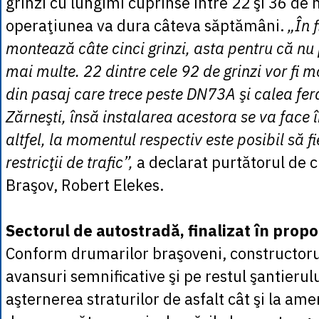
grinzi cu lungimi cuprinse între 22 şi 36 de m
operaţiunea va dura câteva săptămâni.
„În f
montează câte cinci grinzi, asta pentru că nu 
mai multe. 22 dintre cele 92 de grinzi vor fi 
din pasaj care trece peste DN73A şi calea fer
Zărneşti, însă instalarea acestora se va face 
altfel, la momentul respectiv este posibil să fie
restricţii de trafic”,
a declarat purtătorul de 
Braşov, Robert Elekes.
Sectorul de autostradă, finalizat în prop
Conform drumarilor braşoveni, constructorul
avansuri semnificative şi pe restul şantierulu
aşternerea straturilor de asfalt cât şi la a