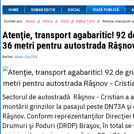
1 BRL
= 0.7714 
HOME
SUMAR EDITIE
SOCIAL
VIAȚĂ PUBLICĂ
1 CAD
= 3.1559 
A
1 CHF
= 5.2813 
1 CNY
= 0.6015 
Sunteti aici:
Home
//
Arhiva
//
2020
//
Editia 7259
//
Atenţie, transport 
1 CZK
= 0.1993 
1 DKK
= 0.6668 
Atenţie, transport agabaritic! 92 d
1 EGP
= 0.0860 
36 metri pentru autostrada Râşnov
1 HUF
= 1.2223 
1 INR
= 0.0513 
1 JPY
= 3.0556 
Autor:
Radu COLȚEA
1 KRW
= 0.3047 
1 MDL
= 0.2538 
1 MXN
= 0.2227 
1 NOK
= 0.4191 
1 NZD
= 2.6097 
1 PLN
= 1.1646 
1 RSD
= 0.0425 
Sectorul de autostradă Râşnov - Cristian a a
1 RUB
= 0.0530 
1 SEK
= 0.4526 
montării grinzilor la pasajul peste DN73A şi 
1 TRY
= 0.1141 
1 UAH
= 0.1048 
Râşnov. Conform reprezentanţilor Direcţiei
1 XDR
= 5.9383 
1 ZAR
= 0.2318 
Drumuri şi Poduri (DRDP) Braşov, în total se