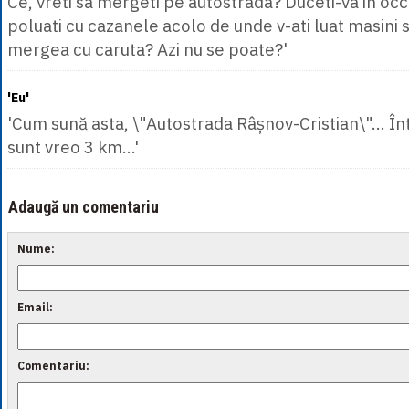
Ce, vreti sa mergeti pe autostrada? Duceti-va in oc
poluati cu cazanele acolo de unde v-ati luat masini
mergea cu caruta? Azi nu se poate?'
'Eu'
'Cum sună asta, \"Autostrada Râșnov-Cristian\"... Înt
sunt vreo 3 km...'
Adaugă un comentariu
Nume:
Email:
Comentariu: