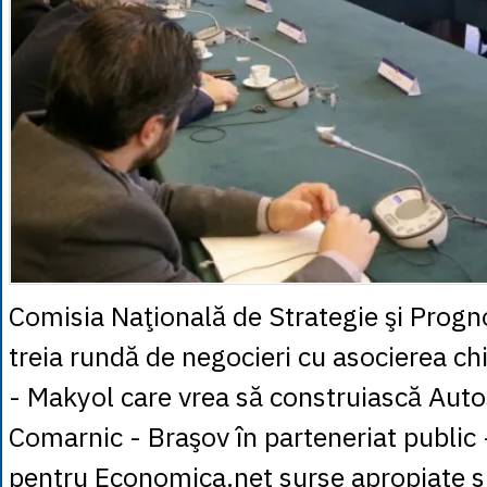
Comisia Naţională de Strategie şi Progno
treia rundă de negocieri cu asocierea c
- Makyol care vrea să construiască Autos
Comarnic - Braşov în parteneriat public 
pentru Economica.net surse apropiate sit