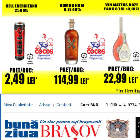
Mica Publicitate
Arhiva
Contact
|
|
Curs BNR
1 EUR
= 4.9774 
1 USD
= 4.3833 
1 GBP
= 5.8304 
1 XAU
= 464.461
1 AED
= 1.1933 
1 AUD
= 2.7957 
1 BGN
= 2.5449 