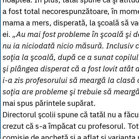
a fost total necorespunzătoare, în mome
mama a mers, disperată, la şcoală să va
ei.
„Au mai fost probleme în şcoală şi 
nu ia niciodată nicio măsură. Inclusiv 
soţia la şcoală, după ce a sunat copilul
şi plângea disperat că a fost lovit atât d
i-a zis profesorului să meargă la clasă 
soţia are probleme şi trebuie să meargă 
mai spus părintele supărat.
Directorul şcolii spune că tatăl nu a făcu
crezut că s-a împăcat cu profesorul. Tot
comisie de anchetă şi a aflat şi varianta