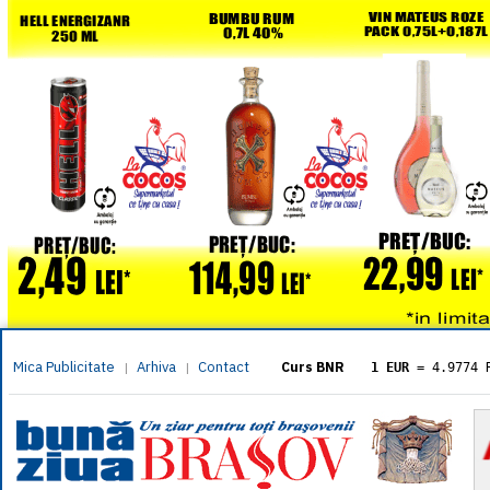
Mica Publicitate
Arhiva
Contact
|
|
Curs BNR
1 EUR
= 4.9774 
1 USD
= 4.3833 
1 GBP
= 5.8304 
1 XAU
= 464.461
1 AED
= 1.1933 
1 AUD
= 2.7957 
1 BGN
= 2.5449 