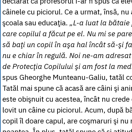
declarat că profesorul i-ar fi spus că elevu
câinele cu piciorul. Ce a urmat, însă, nu
şcoala sau educaţia.
„L-a luat la bătaie
care copilul a făcut pe el. Nu mi se par
să baţi un copil în aşa hal încât să-şi f
nu e chiar în regulă. Noi ne-am adresat P
de Protecţia Copilului şi am fost la medi
spus Gheorghe Munteanu-Galiu, tatăl cop
Tatăl mai spune că acasă are câini şi ani
este obişnuit cu acestea, încât nu crede c
lovit un câine cu piciorul. Acum, după b
copil îl doare capul, are coşmaruri şi n
noaptea. În plus, tatăl spune că şi atitu