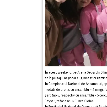
În acest weekend, pe Arena Sepsi din Sfân
an în peisajul naţional al gimnasticii ritmice
În Campionatul Naţional de Ansambluri, sp
medalii de bronz, cu ansamblu – 4 mingi, f
Şerbănoiu, respectiv cu ansamblu - 5 cercu
Raysa Ştefănescu şi Ilinca Ciolan.
În Festivalul Naţional de Gimnastică Ritm