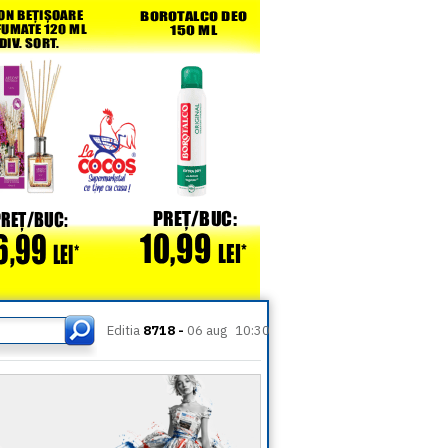
Editia
8718 -
06 aug
10:30