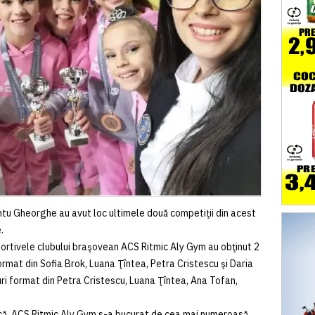
tu Gheorghe au avut loc ultimele două competiţii din acest
.
ortivele clubului braşovean ACS Ritmic Aly Gym au obţinut 2
ormat din Sofia Brok, Luana Ţîntea, Petra Cristescu şi Daria
ri format din Petra Cristescu, Luana Ţîntea, Ana Tofan,
ică, ACS Ritmic Aly Gym s-a bucurat de cea mai numeroasă