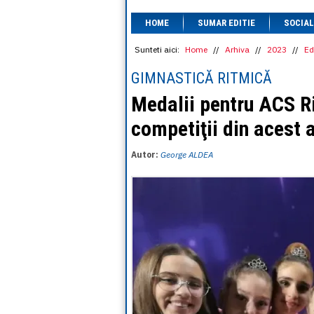
HOME
SUMAR EDITIE
SOCIAL
Sunteti aici:
Home
//
Arhiva
//
2023
//
Ed
GIMNASTICĂ RITMICĂ
Medalii pentru ACS R
competiţii din acest 
Autor:
George ALDEA