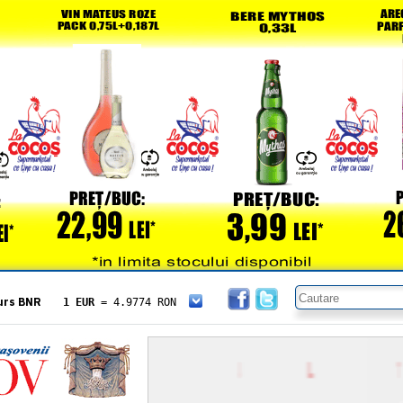
urs BNR
1 EUR
= 4.9774 RON
1 USD
= 4.3833 RON
1 GBP
= 5.8304 RON
1 XAU
= 464.4611 RON
1 AED
= 1.1933 RON
1 AUD
= 2.7957 RON
1 BGN
= 2.5449 RON