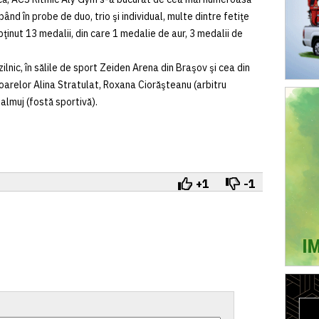
pând în probe de duo, trio şi individual, multe dintre fetiţe
ţinut 13 medalii, din care 1 medalie de aur, 3 medalii de
lnic, în sălile de sport Zeiden Arena din Braşov şi cea din
oarelor Alina Stratulat, Roxana Ciorăşteanu (arbitru
Balmuj (fostă sportivă).
+1
-1