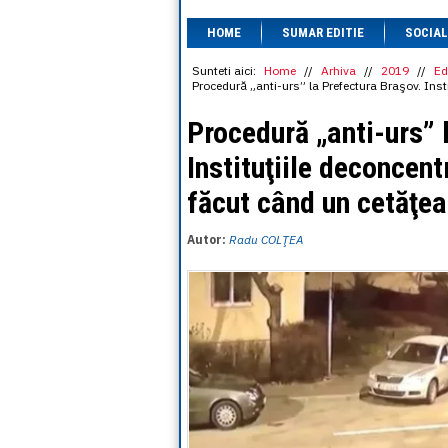
HOME
SUMAR EDITIE
SOCIAL
Sunteti aici:
Home
//
Arhiva
//
2019
//
Ed
Procedură „anti-urs” la Prefectura Braşov. Inst
Procedură „anti-urs” 
Instituţiile deconcent
făcut când un cetăţea
Autor:
Radu COLŢEA