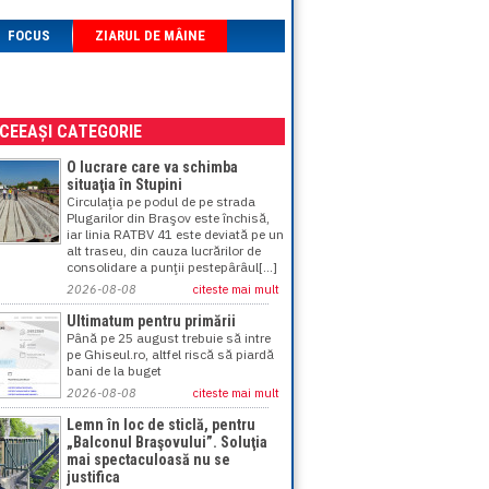
FOCUS
ZIARUL DE MÂINE
ACEEAȘI CATEGORIE
O lucrare care va schimba
situaţia în Stupini
Circulaţia pe podul de pe strada
Plugarilor din Braşov este închisă,
iar linia RATBV 41 este deviată pe un
alt traseu, din cauza lucrărilor de
consolidare a punţii pestepârâul[...]
2026-08-08
citeste mai mult
Ultimatum pentru primării
Până pe 25 august trebuie să intre
pe Ghiseul.ro, altfel riscă să piardă
bani de la buget
2026-08-08
citeste mai mult
Lemn în loc de sticlă, pentru
„Balconul Braşovului”. Soluţia
mai spectaculoasă nu se
justifica