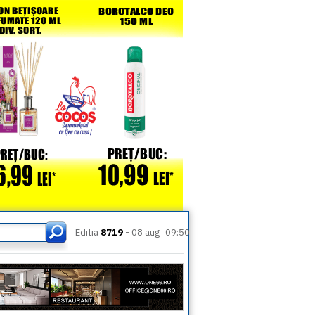
Editia
8719 -
08 aug
09:50