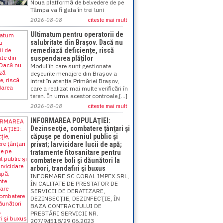
Noua platformă de belvedere de pe
Tâmpa va fi gata în trei luni
2026-08-08
citeste mai mult
Ultimatum pentru operatorii de
salubritate din Brașov. Dacă nu
remediază deficiențe, riscă
suspendarea plăților
Modul în care sunt gestionate
deșeurile menajere din Brașov a
intrat în atenția Primăriei Brașov,
care a realizat mai multe verificări în
teren. În urma acestor controale,[...]
2026-08-08
citeste mai mult
INFORMAREA POPULAŢIEI:
Dezinsecţie, combatere ţânţari şi
căpuşe pe domeniul public şi
privat; larvicidare lucii de apă;
tratamente fitosanitare pentru
combatere boli şi dăunători la
arbori, trandafiri şi buxus
INFORMARE SC CORAL IMPEX SRL,
ÎN CALITATE DE PRESTATOR DE
SERVICII DE DERATIZARE,
DEZINSECŢIE, DEZINFECŢIE, ÎN
BAZA CONTRACTULUI DE
PRESTĂRI SERVICII NR.
207/94518/29.06.2023