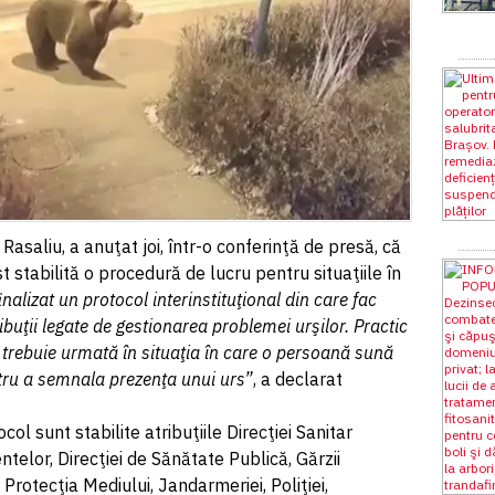
Rasaliu, a anuţat joi, într-o conferinţă de presă, că
t stabilită o procedură de lucru pentru situaţiile în
inalizat un protocol interinstituţional din care fac
ribuţii legate de gestionarea problemei urşilor. Practic
e trebuie urmată în situaţia în care o persoană sună
tru a semnala prezenţa unui urs”
, a declarat
ol sunt stabilite atribuţiile Direcţiei Sanitar
telor, Direcţiei de Sănătate Publică, Gărzii
Protecţia Mediului, Jandarmeriei, Poliţiei,