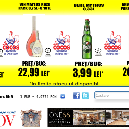
urs BNR
1 EUR
= 4.9774 RON
1 USD
= 4.3833 RON
1 GBP
= 5.8304 RON
1 XAU
= 464.4611 RON
1 AED
= 1.1933 RON
1 AUD
= 2.7957 RON
1 BGN
= 2.5449 RON