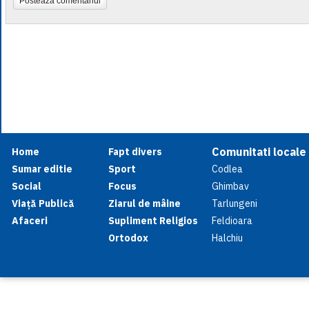
Postează comentariul
Comunitati locale
Home
Fapt divers
Sumar editie
Sport
Codlea
Social
Focus
Ghimbav
Viață Publică
Ziarul de mâine
Tarlungeni
Afaceri
Supliment Religios
Feldioara
Ortodox
Halchiu