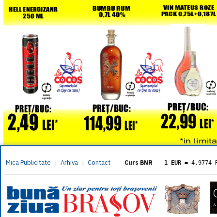
Mica Publicitate
Arhiva
Contact
|
|
Curs BNR
1 EUR
= 4.9774 
1 USD
= 4.3833 
1 GBP
= 5.8304 
1 XAU
= 464.461
1 AED
= 1.1933 
1 AUD
= 2.7957 
1 BGN
= 2.5449 