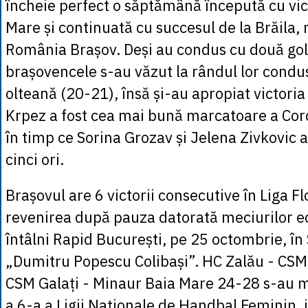
încheie perfect o săptămână începută cu vict
Mare și continuată cu succesul de la Brăila,
România Brașov. Deși au condus cu două gol
brașovencele s-au văzut la rândul lor condu
olteană (20-21), însă și-au apropiat victoria 
Krpez a fost cea mai bună marcatoare a Coro
în timp ce Sorina Grozav și Jelena Zivkovic a
cinci ori.
Brașovul are 6 victorii consecutive în Liga Flo
revenirea după pauza datorată meciurilor ec
întâlni Rapid București, pe 25 octombrie, în 
„Dumitru Popescu Colibași”. HC Zalău - CSM
CSM Galați - Minaur Baia Mare 24-28 s-au m
a 6-a a Ligii Naționale de Handbal Feminin, 