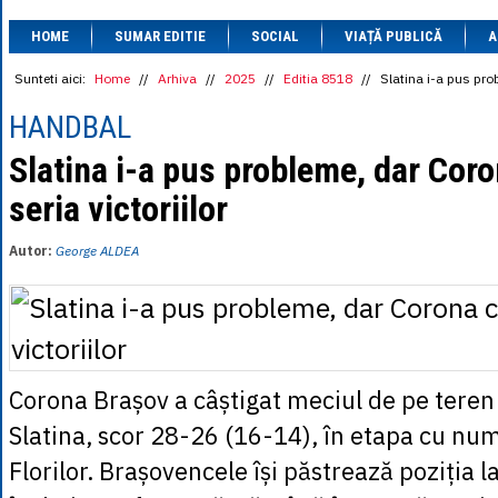
1 BRL
= 0.7714 
HOME
SUMAR EDITIE
SOCIAL
VIAȚĂ PUBLICĂ
1 CAD
= 3.1559 
A
1 CHF
= 5.2813 
1 CNY
= 0.6015 
Sunteti aici:
Home
//
Arhiva
//
2025
//
Editia 8518
//
Slatina i-a pus pro
1 CZK
= 0.1993 
1 DKK
= 0.6668 
HANDBAL
1 EGP
= 0.0860 
1 HUF
= 1.2223 
Slatina i-a pus probleme, dar Cor
1 INR
= 0.0513 
seria victoriilor
1 JPY
= 3.0556 
1 KRW
= 0.3047 
1 MDL
= 0.2538 
Autor:
George ALDEA
1 MXN
= 0.2227 
1 NOK
= 0.4191 
1 NZD
= 2.6097 
1 PLN
= 1.1646 
1 RSD
= 0.0425 
1 RUB
= 0.0530 
1 SEK
= 0.4526 
Corona Brașov a câștigat meciul de pe tere
1 TRY
= 0.1141 
1 UAH
= 0.1048 
Slatina, scor 28-26 (16-14), în etapa cu numă
1 XDR
= 5.9383 
1 ZAR
= 0.2318 
Florilor. Brașovencele își păstrează poziția la