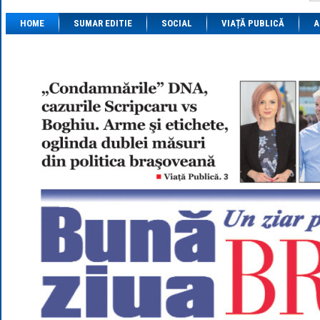
1 BRL
= 0.7714 
HOME
SUMAR EDITIE
SOCIAL
VIAȚĂ PUBLICĂ
1 CAD
= 3.1559 
A
1 CHF
= 5.2813 
1 CNY
= 0.6015 
1 CZK
= 0.1993 
1 DKK
= 0.6668 
1 EGP
= 0.0860 
1 HUF
= 1.2223 
1 INR
= 0.0513 
1 JPY
= 3.0556 
1 KRW
= 0.3047 
1 MDL
= 0.2538 
1 MXN
= 0.2227 
1 NOK
= 0.4191 
1 NZD
= 2.6097 
1 PLN
= 1.1646 
1 RSD
= 0.0425 
1 RUB
= 0.0530 
1 SEK
= 0.4526 
1 TRY
= 0.1141 
1 UAH
= 0.1048 
1 XDR
= 5.9383 
1 ZAR
= 0.2318 