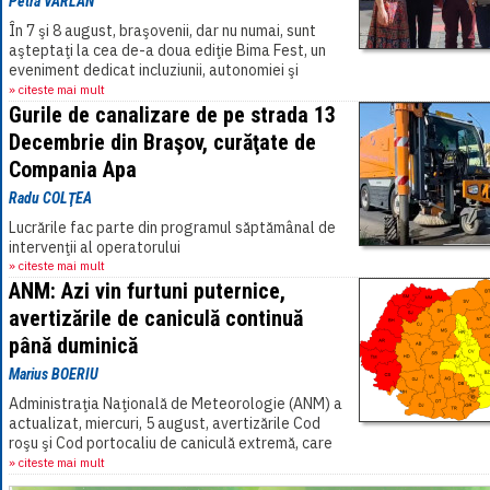
Petra VÂRLAN
În 7 şi 8 august, braşovenii, dar nu numai, sunt
aşteptaţi la cea de-a doua ediţie Bima Fest, un
eveniment dedicat incluziunii, autonomiei şi
puterii oamenilor de a-şi reconstrui drumul[...]
» citeste mai mult
Gurile de canalizare de pe strada 13
Decembrie din Braşov, curăţate de
Compania Apa
Radu COLŢEA
Lucrările fac parte din programul săptămânal de
intervenţii al operatorului
» citeste mai mult
ANM: Azi vin furtuni puternice,
avertizările de caniculă continuă
până duminică
Marius BOERIU
Administraţia Naţională de Meteorologie (ANM) a
actualizat, miercuri, 5 august, avertizările Cod
roşu şi Cod portocaliu de caniculă extremă, care
vor fi valabile în cea mai mare parte a[...]
» citeste mai mult