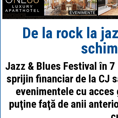
De la rock la ja
schim
Jazz & Blues Festival în 7 
sprijin financiar de la CJ
evenimentele cu acces g
puţine faţă de anii anterio
c