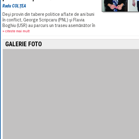
Radu COLŢEA
Deşi provin din tabere politice aflate de ani buni
în conflict, George Scripcaru (PNL) şi Flavia
Boghiu (USR) au parcurs un traseu asemănător în
justiţie. Ambii au fost anchetaţi de[...]
» citeste mai mult
GALERIE FOTO