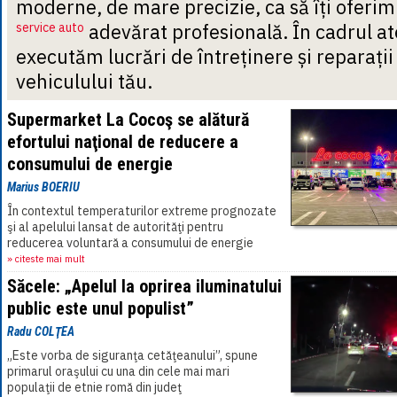
moderne, de mare precizie, ca să îți oferim
service auto
adevărat profesională. În cadrul at
executăm lucrări de întreținere și reparați
vehiculului tău.
Supermarket La Cocoş se alătură
efortului naţional de reducere a
consumului de energie
Marius BOERIU
În contextul temperaturilor extreme prognozate
şi al apelului lansat de autorităţi pentru
reducerea voluntară a consumului de energie
electrică, Supermarket La Cocoş a anunţat
» citeste mai mult
miercuri,[...]
Săcele: „Apelul la oprirea iluminatului
public este unul populist”
Radu COLŢEA
„Este vorba de siguranţa cetăţeanului”, spune
primarul oraşului cu una din cele mai mari
populaţii de etnie romă din judeţ