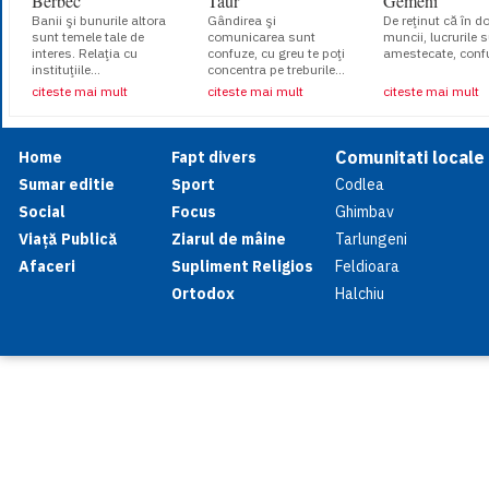
Berbec
Taur
Gemeni
Banii şi bunurile altora
Gândirea şi
De reţinut că în 
sunt temele tale de
comunicarea sunt
muncii, lucrurile 
interes. Relaţia cu
confuze, cu greu te poţi
amestecate, confu
instituţiile...
concentra pe treburile...
citeste mai mult
citeste mai mult
citeste mai mult
Comunitati locale
Home
Fapt divers
Sumar editie
Sport
Codlea
Social
Focus
Ghimbav
Viață Publică
Ziarul de mâine
Tarlungeni
Afaceri
Supliment Religios
Feldioara
Ortodox
Halchiu