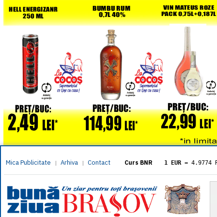
Mica Publicitate
Arhiva
Contact
|
|
Curs BNR
1 EUR
= 4.9774 
1 USD
= 4.3833 
1 GBP
= 5.8304 
1 XAU
= 464.461
1 AED
= 1.1933 
1 AUD
= 2.7957 
1 BGN
= 2.5449 