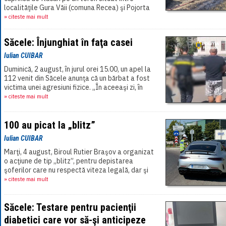
localităţile Gura Văii (comuna Recea) şi Pojorta
(comuna Lisa). La faţa locului au intervenit[...]
» citeste mai mult
Săcele: Înjunghiat în faţa casei
Iulian CUIBAR
Duminică, 2 august, în jurul orei 15.00, un apel la
112 venit din Săcele anunţa că un bărbat a fost
victima unei agresiuni fizice. „În aceeaşi zi, în
timp ce persoana vătămată,[...]
» citeste mai mult
100 au picat la „blitz”
Iulian CUIBAR
Marţi, 4 august, Biroul Rutier Braşov a organizat
o acţiune de tip „blitz”, pentru depistarea
şoferilor care nu respectă viteza legală, dar şi
pentru „menţinerea unui climat[...]
» citeste mai mult
Săcele: Testare pentru pacienţii
diabetici care vor să-şi anticipeze