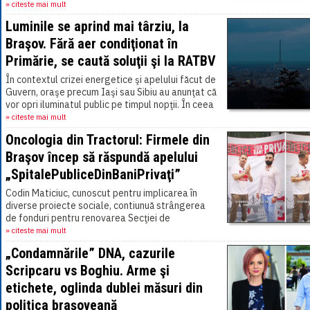
» citeste mai mult
Luminile se aprind mai târziu, la
Braşov. Fără aer condiţionat în
Primărie, se caută soluţii şi la RATBV
În contextul crizei energetice şi apelului făcut de
Guvern, oraşe precum Iaşi sau Sibiu au anunţat că
vor opri iluminatul public pe timpul nopţii. În ceea
ce priveşte municipiul Braşov,[...]
» citeste mai mult
Oncologia din Tractorul: Firmele din
Braşov încep să răspundă apelului
„SpitalePubliceDinBaniPrivaţi”
Codin Maticiuc, cunoscut pentru implicarea în
diverse proiecte sociale, contiunuă strângerea
de fonduri pentru renovarea Secţiei de
Oncologie, din cadrul Spitalului Judeţean Braşov,
» citeste mai mult
care[...]
„Condamnările” DNA, cazurile
Scripcaru vs Boghiu. Arme şi
etichete, oglinda dublei măsuri din
politica braşoveană