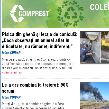
Pisica din ghenă şi lecţia de caniculă:
„Dacă observaţi un animal aflat în
dificultate, nu rămâneţi indiferenţi”
Iulian CUIBAR
Miercuri, 5 august, un trecător a auzit, dintr-o
zonă închisă de colectare a deşeurilor menajere
din Braşov, mieunatul insistent al unei pisici. Nu
şi-a spus că „probabil va ieşi[...]
» citeste mai mult
Le-a ars combina la treierat: 90%
scrum
Iulian CUIBAR
Marţi, 4 august, o combină agricolă a fost
cuprinsă de flăcări pe un teren situat între