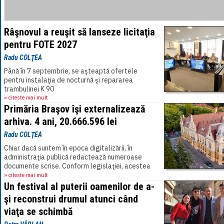
Râşnovul a reuşit să lanseze licitaţia
pentru FOTE 2027
Radu COLŢEA
Până în 7 septembrie, se aşteaptă ofertele
pentru instalaţia de nocturnă şi repararea
trambulinei K 90
» citeste mai mult
Primăria Braşov îşi externalizează
arhiva. 4 ani, 20.666.596 lei
Radu COLŢEA
Chiar dacă suntem în epoca digitalizării, în
administraţia publică redactează numeroase
documente scrise. Conform legislaţiei, acestea
trebuie arhivate şi depozitate pentru o perioadă,
» citeste mai mult
[...]
Un festival al puterii oamenilor de a-
şi reconstrui drumul atunci când
viaţa se schimbă