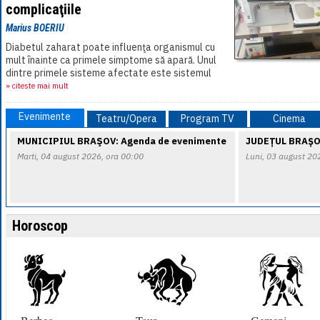
complicaţiile
Marius BOERIU
Diabetul zaharat poate influenţa organismul cu
mult înainte ca primele simptome să apară. Unul
dintre primele sisteme afectate este sistemul
nervos periferic. Pentru diagnosticare, la[...]
» citeste mai mult
Evenimente
Teatru/Opera
Program TV
Cinema
MUNICIPIUL BRAŞOV: Agenda de evenimente
JUDEȚUL BRAȘO
Marti, 04 august 2026, ora 00:00
Luni, 03 august 20
Horoscop